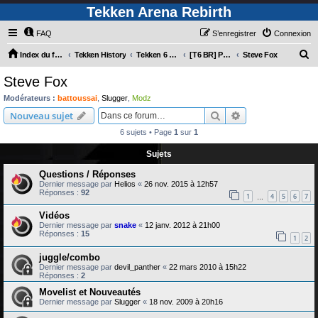
Tekken Arena Rebirth
FAQ
S’enregistrer
Connexion
R
Index du forum
Tekken History
Tekken 6 Bloodline Rebellion
[T6 BR] Personnages
Steve Fox
e
Steve Fox
c
Modérateurs :
battoussai
,
Slugger
,
Modz
h
Rechercher
Recherche avanc
Nouveau sujet
e
6 sujets • Page
1
sur
1
r
Sujets
c
Questions / Réponses
h
Dernier message par
Helios
«
26 nov. 2015 à 12h57
e
Réponses :
92
1
4
5
6
7
…
r
Vidéos
Dernier message par
snake
«
12 janv. 2012 à 21h00
Réponses :
15
1
2
juggle/combo
Dernier message par
devil_panther
«
22 mars 2010 à 15h22
Réponses :
2
Movelist et Nouveautés
Dernier message par
Slugger
«
18 nov. 2009 à 20h16