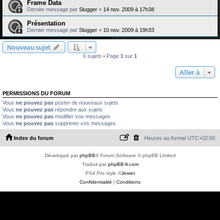
Frame Data
Dernier message par
Slugger
«
14 nov. 2009 à 17h38
Présentation
Dernier message par
Slugger
«
10 nov. 2009 à 19h33
Nouveau sujet
6 sujets • Page
1
sur
1
Aller à
PERMISSIONS DU FORUM
Vous
ne pouvez pas
poster de nouveaux sujets
Vous
ne pouvez pas
répondre aux sujets
Vous
ne pouvez pas
modifier vos messages
Vous
ne pouvez pas
supprimer vos messages
Index du forum
Heures au format
UTC+02:00
Développé par
phpBB
® Forum Software © phpBB Limited
Traduit par
phpBB-fr.com
PS4 Pro style ©
Jester
Confidentialité
|
Conditions