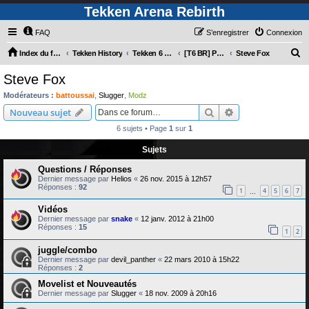
Tekken Arena Rebirth
FAQ
S’enregistrer
Connexion
R
Index du forum
Tekken History
Tekken 6 Bloodline Rebellion
[T6 BR] Personnages
Steve Fox
e
Steve Fox
c
Modérateurs :
battoussai
,
Slugger
,
Modz
h
Rechercher
Recherche avanc
Nouveau sujet
e
6 sujets • Page
1
sur
1
r
Sujets
c
Questions / Réponses
h
Dernier message par
Helios
«
26 nov. 2015 à 12h57
e
Réponses :
92
1
4
5
6
7
…
r
Vidéos
Dernier message par
snake
«
12 janv. 2012 à 21h00
Réponses :
15
1
2
juggle/combo
Dernier message par
devil_panther
«
22 mars 2010 à 15h22
Réponses :
2
Movelist et Nouveautés
Dernier message par
Slugger
«
18 nov. 2009 à 20h16