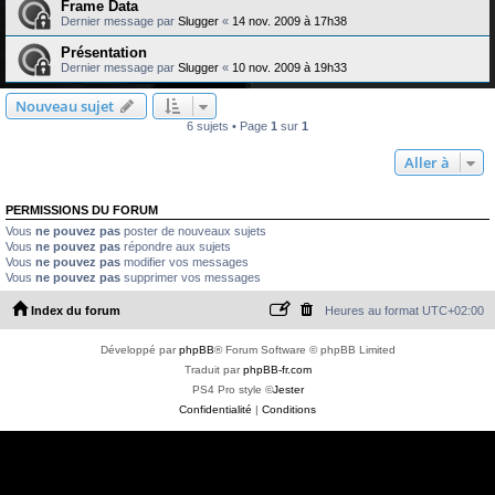
Frame Data
Dernier message par
Slugger
«
14 nov. 2009 à 17h38
Présentation
Dernier message par
Slugger
«
10 nov. 2009 à 19h33
Nouveau sujet
6 sujets • Page
1
sur
1
Aller à
PERMISSIONS DU FORUM
Vous
ne pouvez pas
poster de nouveaux sujets
Vous
ne pouvez pas
répondre aux sujets
Vous
ne pouvez pas
modifier vos messages
Vous
ne pouvez pas
supprimer vos messages
Index du forum
Heures au format
UTC+02:00
Développé par
phpBB
® Forum Software © phpBB Limited
Traduit par
phpBB-fr.com
PS4 Pro style ©
Jester
Confidentialité
|
Conditions