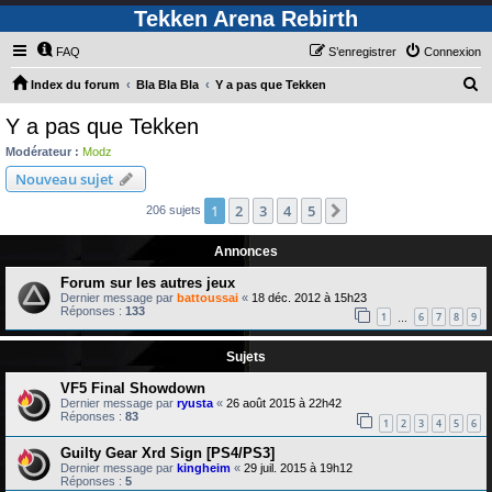
Tekken Arena Rebirth
FAQ
S’enregistrer
Connexion
R
Index du forum
Bla Bla Bla
Y a pas que Tekken
e
Y a pas que Tekken
c
Modérateur :
Modz
h
Nouveau sujet
e
1
2
3
4
5
Suivante
206 sujets
r
c
Annonces
h
Forum sur les autres jeux
e
Dernier message par
battoussai
«
18 déc. 2012 à 15h23
Réponses :
133
1
6
7
8
9
…
r
Sujets
VF5 Final Showdown
Dernier message par
ryusta
«
26 août 2015 à 22h42
Réponses :
83
1
2
3
4
5
6
Guilty Gear Xrd Sign [PS4/PS3]
Dernier message par
kingheim
«
29 juil. 2015 à 19h12
Réponses :
5