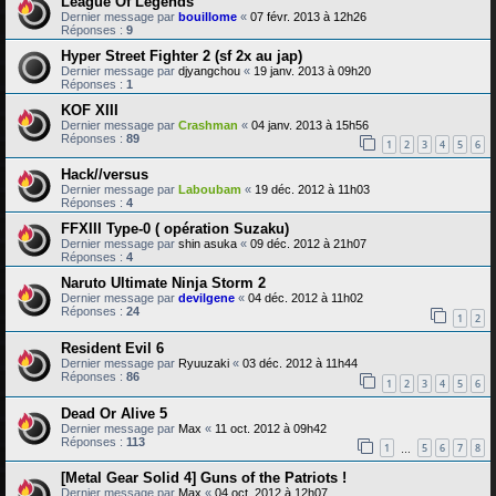
League Of Legends
Dernier message par
bouillome
«
07 févr. 2013 à 12h26
Réponses :
9
Hyper Street Fighter 2 (sf 2x au jap)
Dernier message par
djyangchou
«
19 janv. 2013 à 09h20
Réponses :
1
KOF XIII
Dernier message par
Crashman
«
04 janv. 2013 à 15h56
Réponses :
89
1
2
3
4
5
6
Hack//versus
Dernier message par
Laboubam
«
19 déc. 2012 à 11h03
Réponses :
4
FFXIII Type-0 ( opération Suzaku)
Dernier message par
shin asuka
«
09 déc. 2012 à 21h07
Réponses :
4
Naruto Ultimate Ninja Storm 2
Dernier message par
devilgene
«
04 déc. 2012 à 11h02
Réponses :
24
1
2
Resident Evil 6
Dernier message par
Ryuuzaki
«
03 déc. 2012 à 11h44
Réponses :
86
1
2
3
4
5
6
Dead Or Alive 5
Dernier message par
Max
«
11 oct. 2012 à 09h42
Réponses :
113
1
5
6
7
8
…
[Metal Gear Solid 4] Guns of the Patriots !
Dernier message par
Max
«
04 oct. 2012 à 12h07