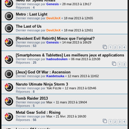
Need for Speed Rivals
Dernier message par
Genesis
«
28 mai 2013 à 13h17
Réponses :
4
Metro : Last Light
Dernier message par
DevilJinX
«
18 mai 2013 à 12h55
The Last of Us
Dernier message par
DevilJinX
«
18 mai 2013 à 12h51
[Resident Evil Rebirth] Mieux que l'original?
Dernier message par
Genesis
«
14 mai 2013 à 16h29
Réponses :
53
1
2
3
4
[Smartphones & Tablettes] Les meilleurs jeux et applications
Dernier message par
hadoudouken
«
06 mai 2013 à 22h38
Réponses :
25
1
2
[Jeux] God Of War : Ascension
Dernier message par
Kaedetsuka
«
12 mars 2013 à 11h52
Naruto Utimate Ninja Storm 3
Dernier message par
Yuki Fizzle
«
12 mars 2013 à 02h46
Réponses :
8
Tomb Raider 2013
Dernier message par
Max
«
11 mars 2013 à 19h04
Réponses :
5
Metal Gear Solid : Rising
Dernier message par
Max
«
21 févr. 2013 à 16h30
Réponses :
56
1
2
3
4