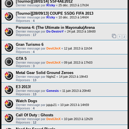
[Tournoi][18/01/14] SSF4AE2012
Dernier message par
R!cky
«
25 déc. 2013 à 17h34
[Tournoi][28/09/13] COUPE SSDG FIFA 2013
Dernier message par
R!cky
«
10 déc. 2013 à 14h04
Réponses :
4
Persona 4: (The Ultimate in Mayonaka)Arena
Dernier message par
Ds-DestroY
«
24 juil. 2013 à 16h00
Réponses :
17
1
2
Gran Turismo 6
Dernier message par
DevilJinX
«
12 juil. 2013 à 11h34
Réponses :
4
GTA 5
Dernier message par
DevilJinX
«
09 juil. 2013 à 17h03
Réponses :
3
Metal Gear Solid Ground Zeroes
Dernier message par
NightZ
«
14 juin 2013 à 19h43
Réponses :
13
E3 2013!
Dernier message par
Genesis
«
11 juin 2013 à 20h40
Réponses :
13
Watch Dogs
Dernier message par
jujuju21
«
10 juin 2013 à 14h59
Réponses :
4
Call Of Duty : Ghosts
Dernier message par
DevilJinX
«
10 juin 2013 à 12h29
Réponses :
12