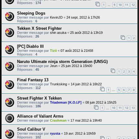
Réponses :
174
1
9
10
11
12
…
Sleeping Dogs
Dernier message par
KevinJD
«
24 sept. 2012 à 17h26
Réponses :
6
Tekken X Street Fighter
Dernier message par
shin asuka
«
25 août 2012 à 13h19
Réponses :
26
1
2
[PC] Diablo III
Dernier message par
Tizii
«
07 août 2012 à 21h58
Réponses :
4
Naruto Ultimate ninja storm Generation (UNSG)
Dernier message par
Jeun
«
25 juin 2012 à 15h00
Réponses :
45
1
2
3
4
Final Fantasy 13
Dernier message par
Trunksking
«
14 juin 2012 à 16h22
Réponses :
112
1
5
6
7
8
…
Street Fighter X Tekken
Dernier message par
Triademan [K.O.I.F]
«
08 juin 2012 à 15h25
Réponses :
186
1
10
11
12
13
…
Alliance of Valiant Arms
Dernier message par
Crashman
«
17 mai 2012 à 19h40
Soul Calibur V
Dernier message par
ryusta
«
19 avr. 2012 à 10h59
Réponses :
102