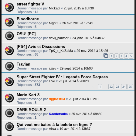
street fighter V
Dernier message par
Mickadi
«
23 juil. 2015 à 18h30
Réponses :
12
Bloodborne
Dernier message par
NightZ
«
26 avr. 2015 à 17h49
Réponses :
5
OSU! [PC]
Dernier message par
devil_panther
«
24 janv. 2015 à 04h32
[PS4] Avis et Discussions
Dernier message par
TpK_x_KaZaMa
«
29 nov. 2014 à 15h26
Réponses :
68
1
2
3
4
5
Travian
Dernier message par
jujizu
«
29 sept. 2014 à 10h08
Super Street Fighter IV : Legends Force Degrees
Dernier message par
Loki
«
23 juil. 2014 à 20h29
Réponses :
373
1
22
23
24
25
…
Mario Kart 8
Dernier message par
djghost04
«
25 juin 2014 à 13h01
Réponses :
8
DARK SOULS 2
Dernier message par
Kaedetsuka
«
25 avr. 2014 à 09h39
Réponses :
1
Qui veut me battre à la belote en ligne ?
Dernier message par
Alisa
«
10 avr. 2014 à 13h37