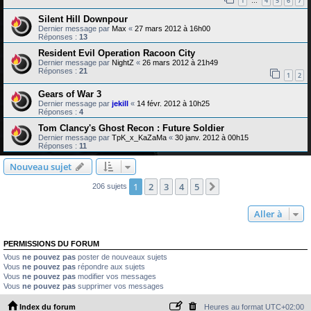
1
4
5
6
7
…
Silent Hill Downpour
Dernier message par
Max
«
27 mars 2012 à 16h00
Réponses :
13
Resident Evil Operation Racoon City
Dernier message par
NightZ
«
26 mars 2012 à 21h49
Réponses :
21
1
2
Gears of War 3
Dernier message par
jekill
«
14 févr. 2012 à 10h25
Réponses :
4
Tom Clancy's Ghost Recon : Future Soldier
Dernier message par
TpK_x_KaZaMa
«
30 janv. 2012 à 00h15
Réponses :
11
Nouveau sujet
1
2
3
4
5
Suivante
206 sujets
Aller à
PERMISSIONS DU FORUM
Vous
ne pouvez pas
poster de nouveaux sujets
Vous
ne pouvez pas
répondre aux sujets
Vous
ne pouvez pas
modifier vos messages
Vous
ne pouvez pas
supprimer vos messages
Index du forum
Heures au format
UTC+02:00