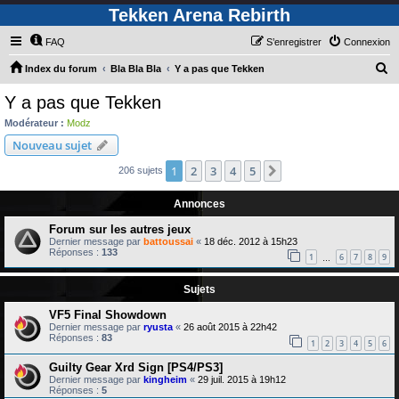
Tekken Arena Rebirth
FAQ
S’enregistrer
Connexion
R
Index du forum
Bla Bla Bla
Y a pas que Tekken
e
Y a pas que Tekken
c
Modérateur :
Modz
h
Nouveau sujet
e
1
2
3
4
5
Suivante
206 sujets
r
c
Annonces
h
Forum sur les autres jeux
e
Dernier message par
battoussai
«
18 déc. 2012 à 15h23
Réponses :
133
1
6
7
8
9
…
r
Sujets
VF5 Final Showdown
Dernier message par
ryusta
«
26 août 2015 à 22h42
Réponses :
83
1
2
3
4
5
6
Guilty Gear Xrd Sign [PS4/PS3]
Dernier message par
kingheim
«
29 juil. 2015 à 19h12
Réponses :
5