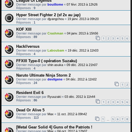
League Of Legends
Dernier message par
bouillome
«
07 févr. 2013 à 12h26
Réponses :
9
Hyper Street Fighter 2 (sf 2x au jap)
Dernier message par
djyangchou
«
19 janv. 2013 à 09h20
Réponses :
1
KOF XIII
Dernier message par
Crashman
«
04 janv. 2013 à 15h56
Réponses :
89
1
2
3
4
5
6
Hack//versus
Dernier message par
Laboubam
«
19 déc. 2012 à 11h03
Réponses :
4
FFXIII Type-0 ( opération Suzaku)
Dernier message par
shin asuka
«
09 déc. 2012 à 21h07
Réponses :
4
Naruto Ultimate Ninja Storm 2
Dernier message par
devilgene
«
04 déc. 2012 à 11h02
Réponses :
24
1
2
Resident Evil 6
Dernier message par
Ryuuzaki
«
03 déc. 2012 à 11h44
Réponses :
86
1
2
3
4
5
6
Dead Or Alive 5
Dernier message par
Max
«
11 oct. 2012 à 09h42
Réponses :
113
1
5
6
7
8
…
[Metal Gear Solid 4] Guns of the Patriots !
Dernier message par
Max
«
04 oct. 2012 à 12h07