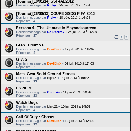
[Tournoi][18/01/14] SSF4AE2012
Dernier message par
R!cky
«
25 déc. 2013 à 17h34
[Tournoi][28/09/13] COUPE SSDG FIFA 2013
Dernier message par
R!cky
«
10 déc. 2013 à 14h04
Réponses :
4
Persona 4: (The Ultimate in Mayonaka)Arena
Dernier message par
Ds-DestroY
«
24 juil. 2013 à 16h00
Réponses :
17
1
2
Gran Turismo 6
Dernier message par
DevilJinX
«
12 juil. 2013 à 11h34
Réponses :
4
GTA 5
Dernier message par
DevilJinX
«
09 juil. 2013 à 17h03
Réponses :
3
Metal Gear Solid Ground Zeroes
Dernier message par
NightZ
«
14 juin 2013 à 19h43
Réponses :
13
E3 2013!
Dernier message par
Genesis
«
11 juin 2013 à 20h40
Réponses :
13
Watch Dogs
Dernier message par
jujuju21
«
10 juin 2013 à 14h59
Réponses :
4
Call Of Duty : Ghosts
Dernier message par
DevilJinX
«
10 juin 2013 à 12h29
Réponses :
12