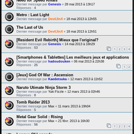
Need for Speed Rivals
Dernier message par
Genesis
«
28 mai 2013 à 13h17
Réponses :
4
Metro : Last Light
Dernier message par
DevilJinX
«
18 mai 2013 à 12h55
The Last of Us
Dernier message par
DevilJinX
«
18 mai 2013 à 12h51
[Resident Evil Rebirth] Mieux que l'original?
Dernier message par
Genesis
«
14 mai 2013 à 16h29
Réponses :
53
1
2
3
4
[Smartphones & Tablettes] Les meilleurs jeux et applications
Dernier message par
hadoudouken
«
06 mai 2013 à 22h38
Réponses :
25
1
2
[Jeux] God Of War : Ascension
Dernier message par
Kaedetsuka
«
12 mars 2013 à 11h52
Naruto Utimate Ninja Storm 3
Dernier message par
Yuki Fizzle
«
12 mars 2013 à 02h46
Réponses :
8
Tomb Raider 2013
Dernier message par
Max
«
11 mars 2013 à 19h04
Réponses :
5
Metal Gear Solid : Rising
Dernier message par
Max
«
21 févr. 2013 à 16h30
Réponses :
56
1
2
3
4