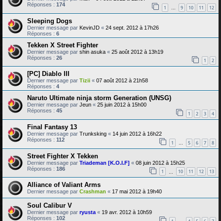
Réponses :
174
1
9
10
11
12
…
Sleeping Dogs
Dernier message par
KevinJD
«
24 sept. 2012 à 17h26
Réponses :
6
Tekken X Street Fighter
Dernier message par
shin asuka
«
25 août 2012 à 13h19
Réponses :
26
1
2
[PC] Diablo III
Dernier message par
Tizii
«
07 août 2012 à 21h58
Réponses :
4
Naruto Ultimate ninja storm Generation (UNSG)
Dernier message par
Jeun
«
25 juin 2012 à 15h00
Réponses :
45
1
2
3
4
Final Fantasy 13
Dernier message par
Trunksking
«
14 juin 2012 à 16h22
Réponses :
112
1
5
6
7
8
…
Street Fighter X Tekken
Dernier message par
Triademan [K.O.I.F]
«
08 juin 2012 à 15h25
Réponses :
186
1
10
11
12
13
…
Alliance of Valiant Arms
Dernier message par
Crashman
«
17 mai 2012 à 19h40
Soul Calibur V
Dernier message par
ryusta
«
19 avr. 2012 à 10h59
Réponses :
102