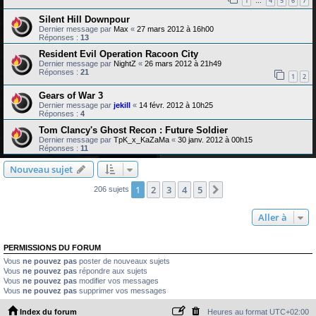
1
4
5
6
7
…
Silent Hill Downpour
Dernier message par
Max
«
27 mars 2012 à 16h00
Réponses :
13
Resident Evil Operation Racoon City
Dernier message par
NightZ
«
26 mars 2012 à 21h49
Réponses :
21
1
2
Gears of War 3
Dernier message par
jekill
«
14 févr. 2012 à 10h25
Réponses :
4
Tom Clancy's Ghost Recon : Future Soldier
Dernier message par
TpK_x_KaZaMa
«
30 janv. 2012 à 00h15
Réponses :
11
Nouveau sujet
1
2
3
4
5
Suivante
206 sujets
Aller à
PERMISSIONS DU FORUM
Vous
ne pouvez pas
poster de nouveaux sujets
Vous
ne pouvez pas
répondre aux sujets
Vous
ne pouvez pas
modifier vos messages
Vous
ne pouvez pas
supprimer vos messages
Index du forum
Heures au format
UTC+02:00