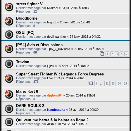
street fighter V
Dernier message par
Mickadi
«
23 juil. 2015 à 18h30
Réponses :
12
Bloodborne
Dernier message par
NightZ
«
26 avr. 2015 à 17h49
Réponses :
5
OSU! [PC]
Dernier message par
devil_panther
«
24 janv. 2015 à 04h32
[PS4] Avis et Discussions
Dernier message par
TpK_x_KaZaMa
«
29 nov. 2014 à 15h26
Réponses :
68
1
2
3
4
5
Travian
Dernier message par
jujizu
«
29 sept. 2014 à 10h08
Super Street Fighter IV : Legends Force Degrees
Dernier message par
Loki
«
23 juil. 2014 à 20h29
Réponses :
373
1
22
23
24
25
…
Mario Kart 8
Dernier message par
djghost04
«
25 juin 2014 à 13h01
Réponses :
8
DARK SOULS 2
Dernier message par
Kaedetsuka
«
25 avr. 2014 à 09h39
Réponses :
1
Qui veut me battre à la belote en ligne ?
Dernier message par
Alisa
«
10 avr. 2014 à 13h37