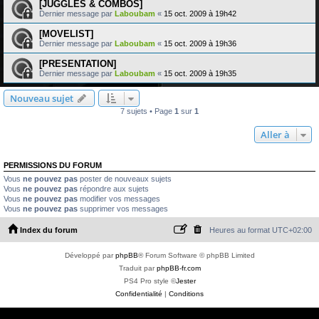
[JUGGLES & COMBOS]
Dernier message par
Laboubam
«
15 oct. 2009 à 19h42
[MOVELIST]
Dernier message par
Laboubam
«
15 oct. 2009 à 19h36
[PRESENTATION]
Dernier message par
Laboubam
«
15 oct. 2009 à 19h35
Nouveau sujet
7 sujets • Page
1
sur
1
Aller à
PERMISSIONS DU FORUM
Vous
ne pouvez pas
poster de nouveaux sujets
Vous
ne pouvez pas
répondre aux sujets
Vous
ne pouvez pas
modifier vos messages
Vous
ne pouvez pas
supprimer vos messages
Index du forum
Heures au format
UTC+02:00
Développé par
phpBB
® Forum Software © phpBB Limited
Traduit par
phpBB-fr.com
PS4 Pro style ©
Jester
Confidentialité
|
Conditions