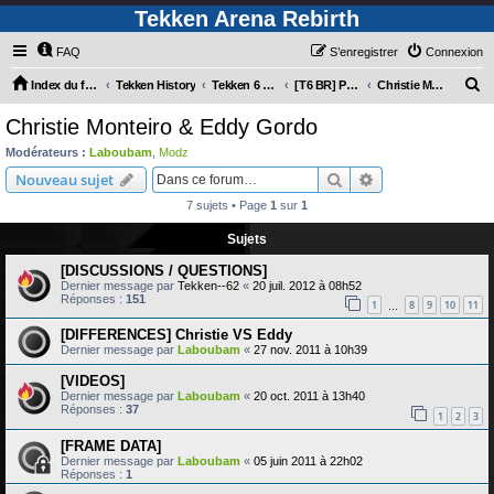
Tekken Arena Rebirth
FAQ
S’enregistrer
Connexion
R
Index du forum
Tekken History
Tekken 6 Bloodline Rebellion
[T6 BR] Personnages
Christie Monteiro & Eddy Gordo
e
Christie Monteiro & Eddy Gordo
c
Modérateurs :
Laboubam
,
Modz
h
Rechercher
Recherche avanc
Nouveau sujet
e
7 sujets • Page
1
sur
1
r
Sujets
c
[DISCUSSIONS / QUESTIONS]
h
Dernier message par
Tekken--62
«
20 juil. 2012 à 08h52
e
Réponses :
151
1
8
9
10
11
…
r
[DIFFERENCES] Christie VS Eddy
Dernier message par
Laboubam
«
27 nov. 2011 à 10h39
[VIDEOS]
Dernier message par
Laboubam
«
20 oct. 2011 à 13h40
Réponses :
37
1
2
3
[FRAME DATA]
Dernier message par
Laboubam
«
05 juin 2011 à 22h02
Réponses :
1