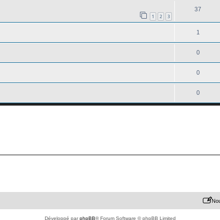
37
1
2
3
1
0
0
0
Nou
Développé par
phpBB
® Forum Software © phpBB Limited