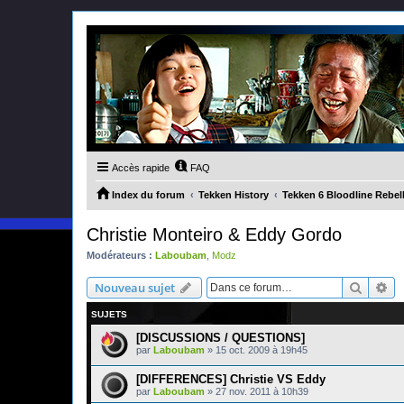
Accès rapide
FAQ
Index du forum
Tekken History
Tekken 6 Bloodline Rebel
Christie Monteiro & Eddy Gordo
Modérateurs :
Laboubam
,
Modz
Recher
Re
Nouveau sujet
SUJETS
[DISCUSSIONS / QUESTIONS]
par
Laboubam
»
15 oct. 2009 à 19h45
[DIFFERENCES] Christie VS Eddy
par
Laboubam
»
27 nov. 2011 à 10h39