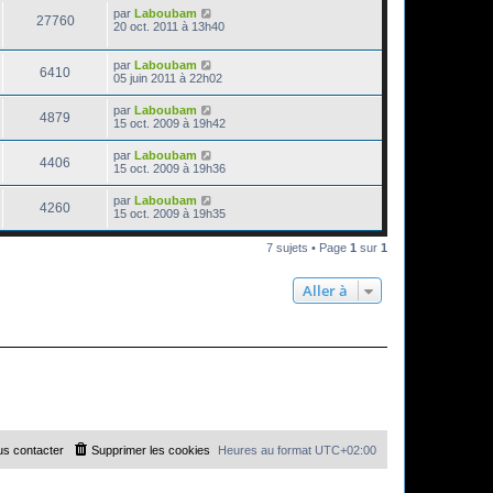
par
Laboubam
27760
20 oct. 2011 à 13h40
par
Laboubam
6410
05 juin 2011 à 22h02
par
Laboubam
4879
15 oct. 2009 à 19h42
par
Laboubam
4406
15 oct. 2009 à 19h36
par
Laboubam
4260
15 oct. 2009 à 19h35
7 sujets • Page
1
sur
1
Aller à
s contacter
Supprimer les cookies
Heures au format
UTC+02:00