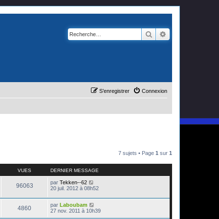
Rechercher
Recherche avanc
S’enregistrer
Connexion
7 sujets • Page
1
sur
1
VUES
DERNIER MESSAGE
par
Tekken--62
96063
20 juil. 2012 à 08h52
par
Laboubam
4860
27 nov. 2011 à 10h39