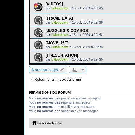
[VIDEOS]
par
Laboubam
»
15 oct. 2009 à 19h45
[FRAME DATA]
par
Laboubam
»
15 oct. 2009 à 19h38
[JUGGLES & COMBOS]
par
Laboubam
»
15 oct. 2009 à 19h42
[MOVELIST]
par
Laboubam
»
15 oct. 2009 à 19h36
[PRESENTATION]
par
Laboubam
»
15 oct. 2009 à 19h35
Nouveau sujet
Retourner à l’index du forum
PERMISSIONS DU FORUM
Vous
ne pouvez pas
poster de nouveaux sujets
Vous
ne pouvez pas
répondre aux sujets
Vous
ne pouvez pas
modifier vos messages
Vous
ne pouvez pas
supprimer vos messages
Index du forum