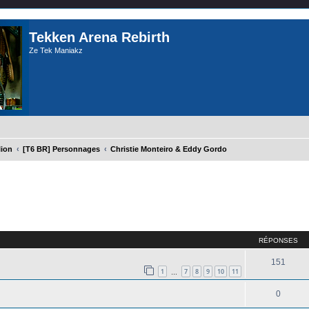
Tekken Arena Rebirth
Ze Tek Maniakz
lion
[T6 BR] Personnages
Christie Monteiro & Eddy Gordo
cher
cherche avancée
RÉPONSES
151
1
7
8
9
10
11
…
0