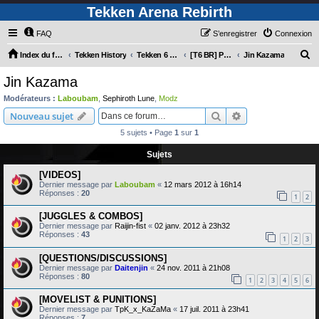
Tekken Arena Rebirth
FAQ
S’enregistrer
Connexion
R
Index du forum
Tekken History
Tekken 6 Bloodline Rebellion
[T6 BR] Personnages
Jin Kazama
e
Jin Kazama
c
Modérateurs :
Laboubam
,
Sephiroth Lune
,
Modz
h
Rechercher
Recherche avanc
Nouveau sujet
e
5 sujets • Page
1
sur
1
r
Sujets
c
[VIDEOS]
h
Dernier message par
Laboubam
«
12 mars 2012 à 16h14
e
Réponses :
20
1
2
r
[JUGGLES & COMBOS]
Dernier message par
Raijin-fist
«
02 janv. 2012 à 23h32
Réponses :
43
1
2
3
[QUESTIONS/DISCUSSIONS]
Dernier message par
Daitenjin
«
24 nov. 2011 à 21h08
Réponses :
80
1
2
3
4
5
6
[MOVELIST & PUNITIONS]
Dernier message par
TpK_x_KaZaMa
«
17 juil. 2011 à 23h41
Réponses :
7