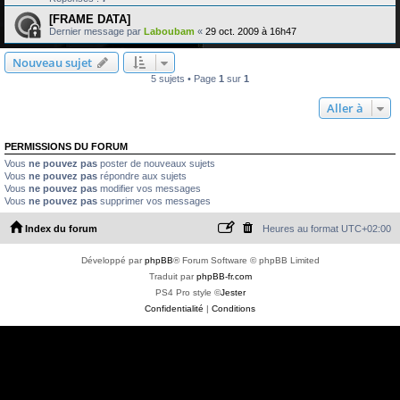
[FRAME DATA]
Dernier message par
Laboubam
«
29 oct. 2009 à 16h47
Nouveau sujet
5 sujets • Page
1
sur
1
Aller à
PERMISSIONS DU FORUM
Vous
ne pouvez pas
poster de nouveaux sujets
Vous
ne pouvez pas
répondre aux sujets
Vous
ne pouvez pas
modifier vos messages
Vous
ne pouvez pas
supprimer vos messages
Index du forum
Heures au format
UTC+02:00
Développé par
phpBB
® Forum Software © phpBB Limited
Traduit par
phpBB-fr.com
PS4 Pro style ©
Jester
Confidentialité
|
Conditions