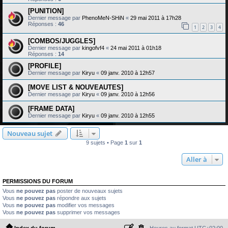
[PUNITION]
Dernier message par
PhenoMeN-SHiN
«
29 mai 2011 à 17h28
Réponses :
46
1
2
3
4
[COMBOS/JUGGLES]
Dernier message par
kingofvf4
«
24 mai 2011 à 01h18
Réponses :
14
[PROFILE]
Dernier message par
Kiryu
«
09 janv. 2010 à 12h57
[MOVE LIST & NOUVEAUTES]
Dernier message par
Kiryu
«
09 janv. 2010 à 12h56
[FRAME DATA]
Dernier message par
Kiryu
«
09 janv. 2010 à 12h55
Nouveau sujet
9 sujets • Page
1
sur
1
Aller à
PERMISSIONS DU FORUM
Vous
ne pouvez pas
poster de nouveaux sujets
Vous
ne pouvez pas
répondre aux sujets
Vous
ne pouvez pas
modifier vos messages
Vous
ne pouvez pas
supprimer vos messages
Index du forum
Heures au format
UTC+02:00