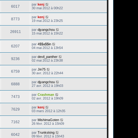
par
kenj
6017
30 mai 2012 à 00h22
par
kenj
8773
19 mai 2012 à 23h25
par
djyangchou
26911
15 mai 2012 à 15h22
par
4$$a$$in
6207
04 mai 2012 à 13h54
par
devil_panther
9236
02 mai 2012 à 23h38
par
Jin75
6759
30 avr. 2012 à 22h44
par
djyangchou
6888
27 avr. 2012 à 19h03
par
Crashman
7473
02 avr. 2012 à 19h09
par
kenj
7629
03 mars 2012 à 12h35
par
MishimaGoten
7162
26 févr. 2012 à 15h09
par
Trunksking
6042
09 févr. 2012 à 15h43