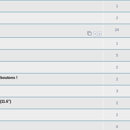
1
2
24
1
2
1
5
2
 boutons !
2
3
1.6'')
2
2
0