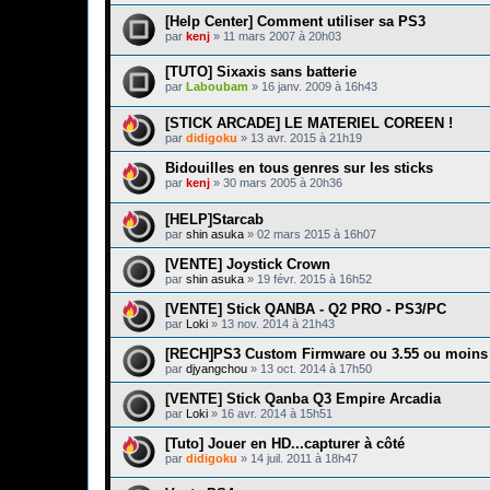
[Help Center] Comment utiliser sa PS3
par
kenj
»
11 mars 2007 à 20h03
[TUTO] Sixaxis sans batterie
par
Laboubam
»
16 janv. 2009 à 16h43
[STICK ARCADE] LE MATERIEL COREEN !
par
didigoku
»
13 avr. 2015 à 21h19
Bidouilles en tous genres sur les sticks
par
kenj
»
30 mars 2005 à 20h36
[HELP]Starcab
par
shin asuka
»
02 mars 2015 à 16h07
[VENTE] Joystick Crown
par
shin asuka
»
19 févr. 2015 à 16h52
[VENTE] Stick QANBA - Q2 PRO - PS3/PC
par
Loki
»
13 nov. 2014 à 21h43
[RECH]PS3 Custom Firmware ou 3.55 ou moins
par
djyangchou
»
13 oct. 2014 à 17h50
[VENTE] Stick Qanba Q3 Empire Arcadia
par
Loki
»
16 avr. 2014 à 15h51
[Tuto] Jouer en HD...capturer à côté
par
didigoku
»
14 juil. 2011 à 18h47