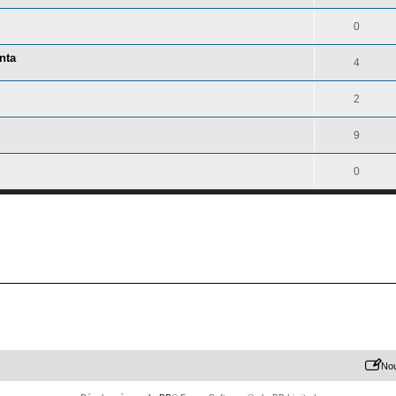
0
nta
4
2
9
0
Nou