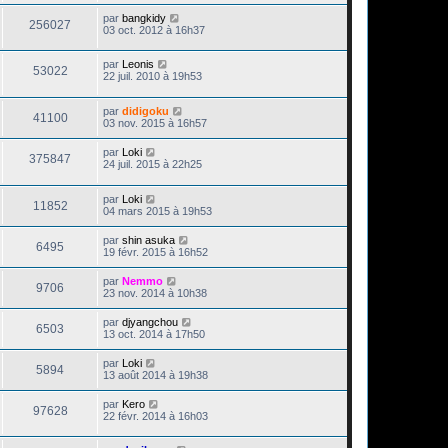
par
bangkidy
256027
03 oct. 2012 à 16h37
par
Leonis
53022
22 juil. 2010 à 19h53
par
didigoku
41100
03 nov. 2015 à 16h57
par
Loki
375847
24 juil. 2015 à 22h25
par
Loki
11852
04 mars 2015 à 19h53
par
shin asuka
6495
19 févr. 2015 à 16h52
par
Nemmo
9706
23 nov. 2014 à 10h38
par
djyangchou
6503
13 oct. 2014 à 17h50
par
Loki
5894
13 août 2014 à 19h38
par
Kero
97628
22 févr. 2014 à 16h03