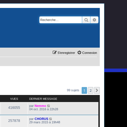
Rechercher
Recherche avanc
S’enregistrer
Connexion
1
2
Suivante
99 sujets
VUES
DERNIER MESSAGE
par
Nemmo
416055
04 oct. 2016 à 22h28
par
CHORUS
257878
29 mars 2015 à 19h48