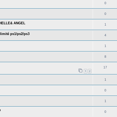
0
0
CHELLE& ANGEL
1
imité ps1/ps2/ps3
4
1
8
17
1
2
1
0
1
D
0