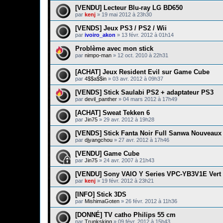
[VENDU] Lecteur Blu-ray LG BD650
par
kenj
»
19 mai 2012 à 23h30
[VENDS] Jeux PS3 / PS2 / Wii
par
ivoiro_akon
»
13 févr. 2012 à 01h14
Problème avec mon stick
par
nimpo-man
»
12 oct. 2010 à 22h31
[ACHAT] Jeux Resident Evil sur Game Cube
par
4$$a$$in
»
03 avr. 2012 à 09h37
[VENDS] Stick Saulabi PS2 + adaptateur PS3
par
devil_panther
»
04 mars 2012 à 17h49
[ACHAT] Sweat Tekken 6
par
Jin75
»
29 avr. 2012 à 19h28
[VENDS] Stick Fanta Noir Full Sanwa Nouveaux
par
djyangchou
»
27 avr. 2012 à 17h46
[VENDU] Game Cube
par
Jin75
»
24 avr. 2007 à 21h43
[VENDU] Sony VAIO Y Series VPC-YB3V1E Vert (1
par
kenj
»
19 févr. 2012 à 23h21
[INFO] Stick 3DS
par
MishimaGoten
»
26 févr. 2012 à 11h36
[DONNÉ] TV catho Philips 55 cm
par
Trunksking
»
09 févr. 2012 à 15h43