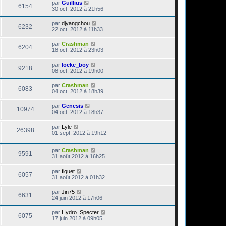
par
Guillius
6154
30 oct. 2012 à 21h56
par
djyangchou
6232
22 oct. 2012 à 11h33
par
Crashman
6204
18 oct. 2012 à 23h03
par
locke_boy
9218
08 oct. 2012 à 19h00
par
Crashman
6083
04 oct. 2012 à 18h39
par
Genesis
10974
04 oct. 2012 à 18h37
par
Lyle
26398
01 sept. 2012 à 19h12
par
Crashman
9591
31 août 2012 à 16h25
par
fiquet
6057
31 août 2012 à 01h32
par
Jin75
6631
24 juin 2012 à 17h06
par
Hydro_Specter
6075
17 juin 2012 à 09h05