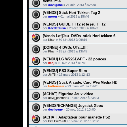
Vente PS4
par
devilgene
»
21 déc. 2013 à 02h30
[VENDS] Stick Hori Tekken Tag 2
par
moon
»
01 mai 2013 à 15h46
[VENDS] GUIDE TTT2 et le jeu TTT2
par
Kaedetsuka
»
29 oct. 2012 à 10h23
[Vends Lot]Jeu+DVDs+stick Hori tekken 6
par
Khan
»
30 juin 2013 à 09h19
[DONNE] 4 DVDs UTs...!!!!
par
Khan
»
15 juin 2013 à 13h45
[VENDU] LG W2261V-PF - 22 pouces
par
kenj
»
10 avr. 2013 à 01h01
[VENDU] PS3 Super Slim
par
Jin75
»
17 mars 2013 à 12h13
[VENDS] Stick Arcade, Card AVerMedia HD
par
battoussai
»
23 mars 2013 à 19h26
[ACHAT] Figurine Jeux video
par
devil_panther
»
18 oct. 2012 à 23h23
[VENDS/ECHANGE] Joystick Xbox
par
devilgene
»
20 nov. 2012 à 10h00
[ACHAT] Adaptateur pour manette PS2
par
BiG PoPa 68
»
15 nov. 2012 à 13h12