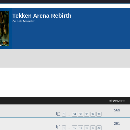
Tekken Arena Rebirth
Ze Tek Maniakz
cher
cherche avancée
RÉPONSES
569
1
34
35
36
37
38
…
291
1
16
17
18
19
20
…