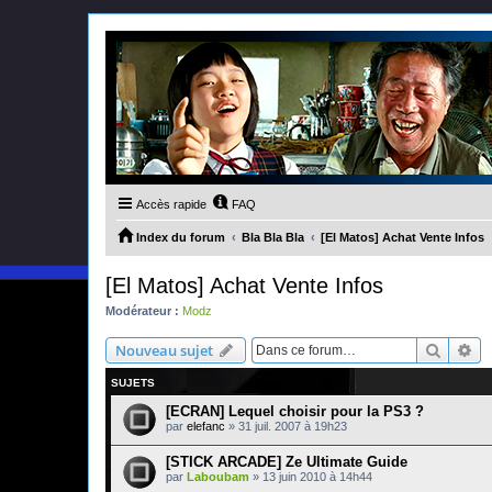
Accès rapide
FAQ
Index du forum
Bla Bla Bla
[El Matos] Achat Vente Infos
[El Matos] Achat Vente Infos
Modérateur :
Modz
Recher
Re
Nouveau sujet
SUJETS
[ECRAN] Lequel choisir pour la PS3 ?
par
elefanc
»
31 juil. 2007 à 19h23
[STICK ARCADE] Ze Ultimate Guide
par
Laboubam
»
13 juin 2010 à 14h44