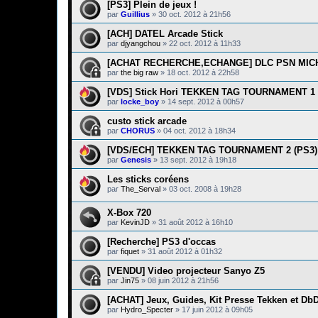
[PS3] Plein de jeux !
par
Guillius
»
30 oct. 2012 à 21h56
[ACH] DATEL Arcade Stick
par
djyangchou
»
22 oct. 2012 à 11h33
[ACHAT RECHERCHE,ECHANGE] DLC PSN MI
par
the big raw
»
18 oct. 2012 à 22h58
[VDS] Stick Hori TEKKEN TAG TOURNAMENT 1 l
par
locke_boy
»
14 sept. 2012 à 00h57
custo stick arcade
par
CHORUS
»
04 oct. 2012 à 18h34
[VDS/ECH] TEKKEN TAG TOURNAMENT 2 (PS3)
par
Genesis
»
13 sept. 2012 à 19h18
Les sticks coréens
par
The_Serval
»
03 oct. 2008 à 19h28
X-Box 720
par
KevinJD
»
31 août 2012 à 16h10
[Recherche] PS3 d'occas
par
fiquet
»
31 août 2012 à 01h32
[VENDU] Video projecteur Sanyo Z5
par
Jin75
»
08 juin 2012 à 21h56
[ACHAT] Jeux, Guides, Kit Presse Tekken et Db
par
Hydro_Specter
»
17 juin 2012 à 09h05