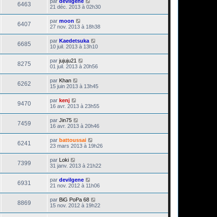
par
devilgene
6463
21 déc. 2013 à 02h30
par
moon
6407
27 nov. 2013 à 18h38
par
Kaedetsuka
6685
10 juil. 2013 à 13h10
par
jujuju21
8275
01 juil. 2013 à 20h56
par
Khan
6262
15 juin 2013 à 13h45
par
kenj
9470
16 avr. 2013 à 23h55
par
Jin75
7459
16 avr. 2013 à 20h46
par
battoussai
6241
23 mars 2013 à 19h26
par
Loki
7399
31 janv. 2013 à 21h22
par
devilgene
6931
21 nov. 2012 à 11h06
par
BiG PoPa 68
8869
15 nov. 2012 à 19h22