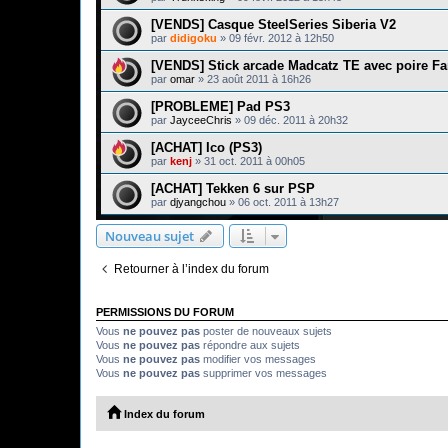
[VENDS] Casque SteelSeries Siberia V2
par
didigoku
»
09 févr. 2012 à 12h50
[VENDS] Stick arcade Madcatz TE avec poire Fa
par
omar
»
23 août 2011 à 16h26
[PROBLEME] Pad PS3
par
JayceeChris
»
09 déc. 2011 à 20h32
[ACHAT] Ico (PS3)
par
kenj
»
31 oct. 2011 à 00h05
[ACHAT] Tekken 6 sur PSP
par
djyangchou
»
06 oct. 2011 à 13h27
Nouveau sujet
Retourner à l’index du forum
PERMISSIONS DU FORUM
Vous
ne pouvez pas
poster de nouveaux sujets
Vous
ne pouvez pas
répondre aux sujets
Vous
ne pouvez pas
modifier vos messages
Vous
ne pouvez pas
supprimer vos messages
Index du forum