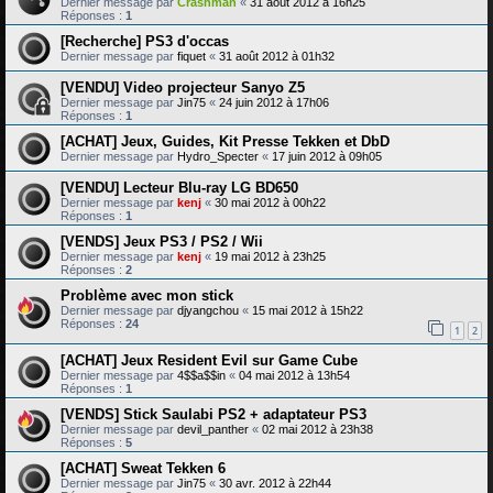
Dernier message par
Crashman
«
31 août 2012 à 16h25
Réponses :
1
[Recherche] PS3 d'occas
Dernier message par
fiquet
«
31 août 2012 à 01h32
[VENDU] Video projecteur Sanyo Z5
Dernier message par
Jin75
«
24 juin 2012 à 17h06
Réponses :
1
[ACHAT] Jeux, Guides, Kit Presse Tekken et DbD
Dernier message par
Hydro_Specter
«
17 juin 2012 à 09h05
[VENDU] Lecteur Blu-ray LG BD650
Dernier message par
kenj
«
30 mai 2012 à 00h22
Réponses :
1
[VENDS] Jeux PS3 / PS2 / Wii
Dernier message par
kenj
«
19 mai 2012 à 23h25
Réponses :
2
Problème avec mon stick
Dernier message par
djyangchou
«
15 mai 2012 à 15h22
Réponses :
24
1
2
[ACHAT] Jeux Resident Evil sur Game Cube
Dernier message par
4$$a$$in
«
04 mai 2012 à 13h54
Réponses :
1
[VENDS] Stick Saulabi PS2 + adaptateur PS3
Dernier message par
devil_panther
«
02 mai 2012 à 23h38
Réponses :
5
[ACHAT] Sweat Tekken 6
Dernier message par
Jin75
«
30 avr. 2012 à 22h44