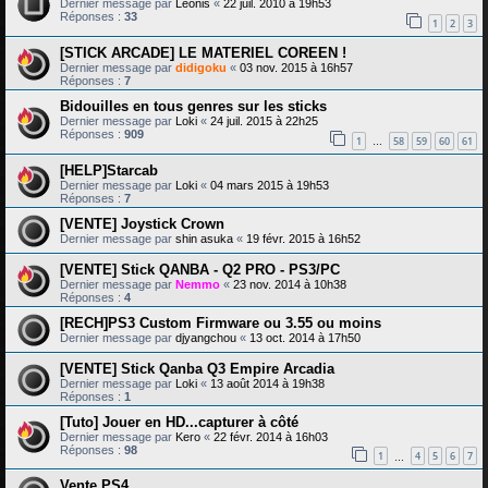
Dernier message par
Leonis
«
22 juil. 2010 à 19h53
Réponses :
33
1
2
3
[STICK ARCADE] LE MATERIEL COREEN !
Dernier message par
didigoku
«
03 nov. 2015 à 16h57
Réponses :
7
Bidouilles en tous genres sur les sticks
Dernier message par
Loki
«
24 juil. 2015 à 22h25
Réponses :
909
1
58
59
60
61
…
[HELP]Starcab
Dernier message par
Loki
«
04 mars 2015 à 19h53
Réponses :
7
[VENTE] Joystick Crown
Dernier message par
shin asuka
«
19 févr. 2015 à 16h52
[VENTE] Stick QANBA - Q2 PRO - PS3/PC
Dernier message par
Nemmo
«
23 nov. 2014 à 10h38
Réponses :
4
[RECH]PS3 Custom Firmware ou 3.55 ou moins
Dernier message par
djyangchou
«
13 oct. 2014 à 17h50
[VENTE] Stick Qanba Q3 Empire Arcadia
Dernier message par
Loki
«
13 août 2014 à 19h38
Réponses :
1
[Tuto] Jouer en HD...capturer à côté
Dernier message par
Kero
«
22 févr. 2014 à 16h03
Réponses :
98
1
4
5
6
7
…
Vente PS4