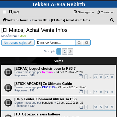
Tekken Arena Rebirth
FAQ
S’enregistrer
Connexion
R
Index du forum
Bla Bla Bla
[El Matos] Achat Vente Infos
e
[El Matos] Achat Vente Infos
c
Modérateur :
Modz
h
Rechercher
Recherche avanc
Nouveau sujet
e
1
2
Suivante
99 sujets
r
c
Sujets
h
[ECRAN] Lequel choisir pour la PS3 ?
e
Dernier message par
Nemmo
«
04 oct. 2016 à 22h28
Réponses :
569
r
1
35
36
37
38
…
[STICK ARCADE] Ze Ultimate Guide
Dernier message par
CHORUS
«
29 mars 2015 à 19h48
Réponses :
291
1
17
18
19
20
…
[Help Center] Comment utiliser sa PS3
Dernier message par
bangkidy
«
03 oct. 2012 à 16h37
Réponses :
530
1
33
34
35
36
…
[TUTO] Sixaxis sans batterie