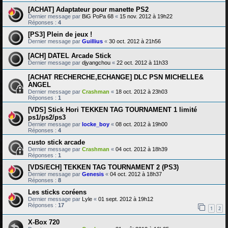
[ACHAT] Adaptateur pour manette PS2
Dernier message par
BiG PoPa 68
«
15 nov. 2012 à 19h22
Réponses :
4
[PS3] Plein de jeux !
Dernier message par
Guillius
«
30 oct. 2012 à 21h56
[ACH] DATEL Arcade Stick
Dernier message par
djyangchou
«
22 oct. 2012 à 11h33
[ACHAT RECHERCHE,ECHANGE] DLC PSN MICHELLE&
ANGEL
Dernier message par
Crashman
«
18 oct. 2012 à 23h03
Réponses :
1
[VDS] Stick Hori TEKKEN TAG TOURNAMENT 1 limité
ps1/ps2/ps3
Dernier message par
locke_boy
«
08 oct. 2012 à 19h00
Réponses :
4
custo stick arcade
Dernier message par
Crashman
«
04 oct. 2012 à 18h39
Réponses :
1
[VDS/ECH] TEKKEN TAG TOURNAMENT 2 (PS3)
Dernier message par
Genesis
«
04 oct. 2012 à 18h37
Réponses :
8
Les sticks coréens
Dernier message par
Lyle
«
01 sept. 2012 à 19h12
Réponses :
17
1
2
X-Box 720