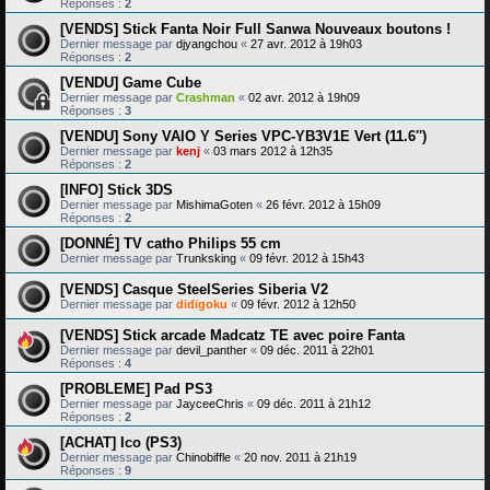
Réponses :
2
[VENDS] Stick Fanta Noir Full Sanwa Nouveaux boutons !
Dernier message par
djyangchou
«
27 avr. 2012 à 19h03
Réponses :
2
[VENDU] Game Cube
Dernier message par
Crashman
«
02 avr. 2012 à 19h09
Réponses :
3
[VENDU] Sony VAIO Y Series VPC-YB3V1E Vert (11.6'')
Dernier message par
kenj
«
03 mars 2012 à 12h35
Réponses :
2
[INFO] Stick 3DS
Dernier message par
MishimaGoten
«
26 févr. 2012 à 15h09
Réponses :
2
[DONNÉ] TV catho Philips 55 cm
Dernier message par
Trunksking
«
09 févr. 2012 à 15h43
[VENDS] Casque SteelSeries Siberia V2
Dernier message par
didigoku
«
09 févr. 2012 à 12h50
[VENDS] Stick arcade Madcatz TE avec poire Fanta
Dernier message par
devil_panther
«
09 déc. 2011 à 22h01
Réponses :
4
[PROBLEME] Pad PS3
Dernier message par
JayceeChris
«
09 déc. 2011 à 21h12
Réponses :
2
[ACHAT] Ico (PS3)
Dernier message par
Chinobiffle
«
20 nov. 2011 à 21h19
Réponses :
9