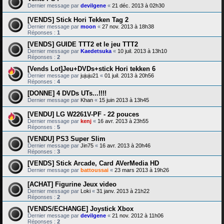
Dernier message par
devilgene
«
21 déc. 2013 à 02h30
[VENDS] Stick Hori Tekken Tag 2
Dernier message par
moon
«
27 nov. 2013 à 18h38
Réponses :
1
[VENDS] GUIDE TTT2 et le jeu TTT2
Dernier message par
Kaedetsuka
«
10 juil. 2013 à 13h10
Réponses :
2
[Vends Lot]Jeu+DVDs+stick Hori tekken 6
Dernier message par
jujuju21
«
01 juil. 2013 à 20h56
Réponses :
4
[DONNE] 4 DVDs UTs...!!!!
Dernier message par
Khan
«
15 juin 2013 à 13h45
[VENDU] LG W2261V-PF - 22 pouces
Dernier message par
kenj
«
16 avr. 2013 à 23h55
Réponses :
5
[VENDU] PS3 Super Slim
Dernier message par
Jin75
«
16 avr. 2013 à 20h46
Réponses :
3
[VENDS] Stick Arcade, Card AVerMedia HD
Dernier message par
battoussai
«
23 mars 2013 à 19h26
[ACHAT] Figurine Jeux video
Dernier message par
Loki
«
31 janv. 2013 à 21h22
Réponses :
2
[VENDS/ECHANGE] Joystick Xbox
Dernier message par
devilgene
«
21 nov. 2012 à 11h06
Réponses :
2