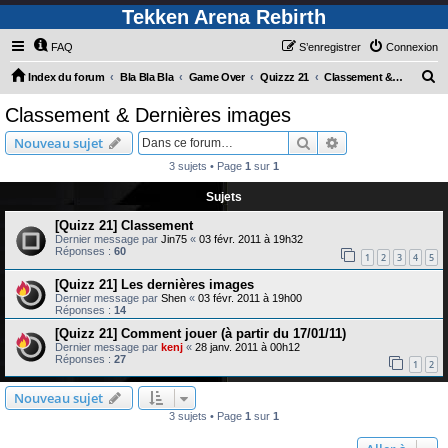
Tekken Arena Rebirth
FAQ
S’enregistrer
Connexion
R
Index du forum
Bla Bla Bla
Game Over
Quizzz 21
Classement & Dernières images
e
Classement & Dernières images
c
Rechercher
Recherche avanc
Nouveau sujet
h
3 sujets • Page
1
sur
1
e
Sujets
r
c
[Quizz 21] Classement
Dernier message par
Jin75
«
03 févr. 2011 à 19h32
h
Réponses :
60
1
2
3
4
5
e
[Quizz 21] Les dernières images
r
Dernier message par
Shen
«
03 févr. 2011 à 19h00
Réponses :
14
[Quizz 21] Comment jouer (à partir du 17/01/11)
Dernier message par
kenj
«
28 janv. 2011 à 00h12
Réponses :
27
1
2
Nouveau sujet
3 sujets • Page
1
sur
1