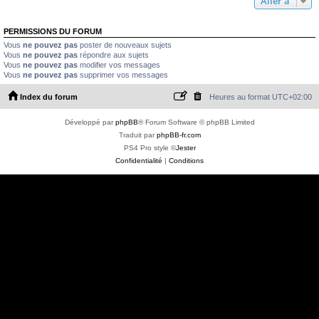
Aller à
PERMISSIONS DU FORUM
Vous
ne pouvez pas
poster de nouveaux sujets
Vous
ne pouvez pas
répondre aux sujets
Vous
ne pouvez pas
modifier vos messages
Vous
ne pouvez pas
supprimer vos messages
Index du forum
Heures au format
UTC+02:00
Développé par
phpBB
® Forum Software © phpBB Limited
Traduit par
phpBB-fr.com
PS4 Pro style ©
Jester
Confidentialité
|
Conditions