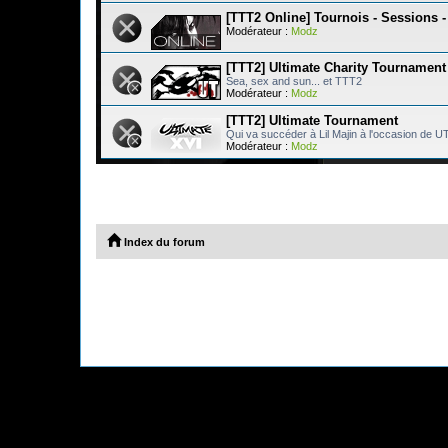
[TTT2 Online] Tournois - Sessions 
Modérateur :
Modz
[TTT2] Ultimate Charity Tournament
Sea, sex and sun... et TTT2
Modérateur :
Modz
[TTT2] Ultimate Tournament
Qui va succéder à Lil Majin à l'occasion de U
Modérateur :
Modz
Index du forum