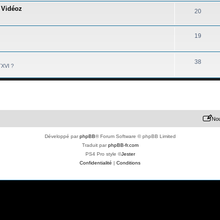
- Vidéoz
20
19
38
TXVI ?
Nou
Développé par
phpBB
® Forum Software © phpBB Limited
Traduit par
phpBB-fr.com
PS4 Pro style ©
Jester
Confidentialité
|
Conditions