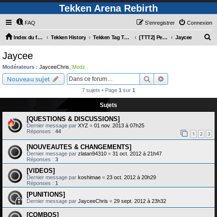
Tekken Arena Rebirth
FAQ
S’enregistrer
Connexion
R
Index du forum
Tekken History
Tekken Tag Tournament 2
[TTT2] Personnages
Jaycee
e
Jaycee
c
Modérateurs :
JayceeChris
,
Modz
h
Rechercher
Recherche avanc
Nouveau sujet
e
7 sujets • Page
1
sur
1
r
Sujets
c
[QUESTIONS & DISCUSSIONS]
h
Dernier message par
XYZ
«
01 nov. 2013 à 07h25
e
Réponses :
44
1
2
3
r
[NOUVEAUTES & CHANGEMENTS]
Dernier message par
zlatan94310
«
31 oct. 2012 à 21h47
Réponses :
3
[VIDEOS]
Dernier message par
koshimae
«
23 oct. 2012 à 20h29
Réponses :
1
[PUNITIONS]
Dernier message par
JayceeChris
«
29 sept. 2012 à 23h32
[COMBOS]