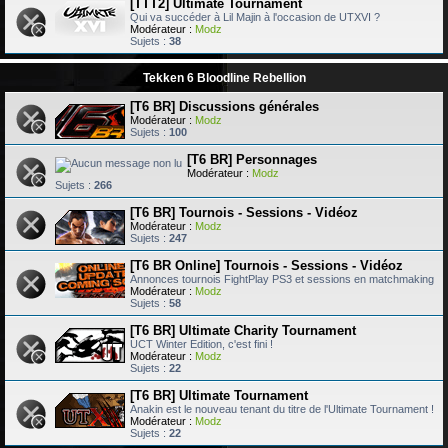
[TTT2] Ultimate Tournament
Qui va succéder à Lil Majin à l'occasion de UTXVI ?
Modérateur :
Modz
Sujets :
38
Tekken 6 Bloodline Rebellion
[T6 BR] Discussions générales
Modérateur :
Modz
Sujets :
100
[T6 BR] Personnages
Modérateur :
Modz
Sujets :
266
[T6 BR] Tournois - Sessions - Vidéoz
Modérateur :
Modz
Sujets :
247
[T6 BR Online] Tournois - Sessions - Vidéoz
Annonces tournois FightPlay PS3 et sessions en matchmaking
Modérateur :
Modz
Sujets :
58
[T6 BR] Ultimate Charity Tournament
UCT Winter Edition, c'est fini !
Modérateur :
Modz
Sujets :
22
[T6 BR] Ultimate Tournament
Anakin est le nouveau tenant du titre de l'Ultimate Tournament !
Modérateur :
Modz
Sujets :
22