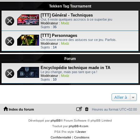
Tekken Tag Tournament
[TTT] Général - Techniques
Oui, il reste quelques accrocs à ce superbe jeu
Modérateur :
Modz
Sujets :
35
[TTT] Personnages
On trouve encore des astuces sur ce jeu. Parfois.
Modérateur :
Modz
Sujets :
14
Forum
Encyclopédie technique made in TA
Le jeu change, mais pas tant que ça !
Modérateur :
Modz
Sujets :
10
Aller à
Index du forum
Heures au format
UTC+02:00
Développé par
phpBB
® Forum Software © phpBB Limited
Traduit par
phpBB-fr.com
PS4 Pro style ©
Jester
Confidentialité
|
Conditions