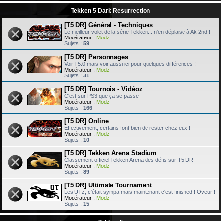
Tekken 5 Dark Resurrection
[T5 DR] Général - Techniques
Le meilleur volet de la série Tekken... n'en déplaise à Ak 2nd !
Modérateur :
Modz
Sujets :
59
[T5 DR] Personnages
Voir T5.0 mais voir aussi ici pour quelques différences !
Modérateur :
Modz
Sujets :
31
[T5 DR] Tournois - Vidéoz
C'est sur PS3 que ça se passe
Modérateur :
Modz
Sujets :
166
[T5 DR] Online
Effectivement, certains font bien de rester chez eux !
Modérateur :
Modz
Sujets :
10
[T5 DR] Tekken Arena Stadium
Classement officiel Tekken Arena des défis sur T5 DR
Modérateur :
Modz
Sujets :
89
[T5 DR] Ultimate Tournament
Les UTz, c'était sympa mais maintenant c'est finished ! Oveur !
Modérateur :
Modz
Sujets :
15