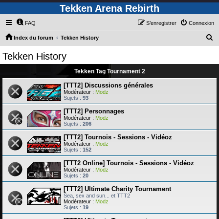
Tekken Arena Rebirth
FAQ
S’enregistrer
Connexion
R
Index du forum
Tekken History
e
Tekken History
c
Tekken Tag Tournament 2
h
e
[TTT2] Discussions générales
Modérateur :
Modz
r
Sujets :
93
c
[TTT2] Personnages
Modérateur :
Modz
h
Sujets :
206
e
[TTT2] Tournois - Sessions - Vidéoz
r
Modérateur :
Modz
Sujets :
152
[TTT2 Online] Tournois - Sessions - Vidéoz
Modérateur :
Modz
Sujets :
20
[TTT2] Ultimate Charity Tournament
Sea, sex and sun... et TTT2
Modérateur :
Modz
Sujets :
19