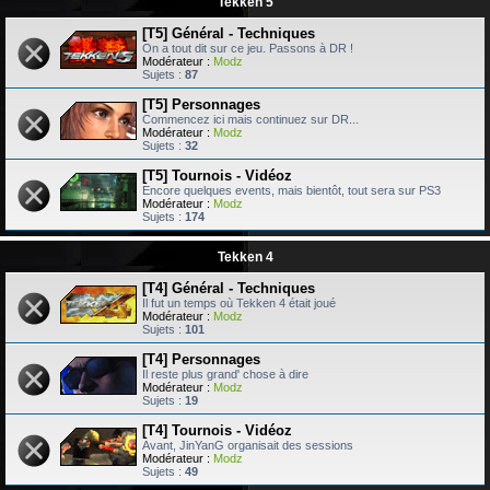
Tekken 5
[T5] Général - Techniques
On a tout dit sur ce jeu. Passons à DR !
Modérateur :
Modz
Sujets :
87
[T5] Personnages
Commencez ici mais continuez sur DR...
Modérateur :
Modz
Sujets :
32
[T5] Tournois - Vidéoz
Encore quelques events, mais bientôt, tout sera sur PS3
Modérateur :
Modz
Sujets :
174
Tekken 4
[T4] Général - Techniques
Il fut un temps où Tekken 4 était joué
Modérateur :
Modz
Sujets :
101
[T4] Personnages
Il reste plus grand' chose à dire
Modérateur :
Modz
Sujets :
19
[T4] Tournois - Vidéoz
Avant, JinYanG organisait des sessions
Modérateur :
Modz
Sujets :
49