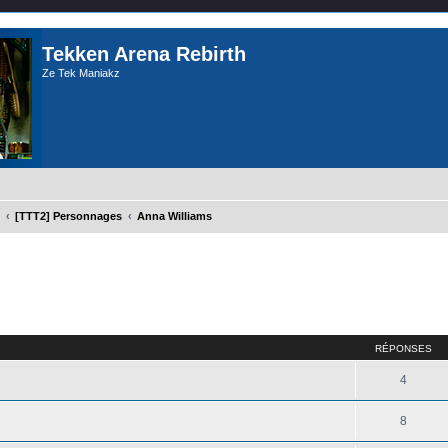
Tekken Arena Rebirth
Ze Tek Maniakz
[TTT2] Personnages
Anna Williams
cher
cherche avancée
RÉPONSES
4
8