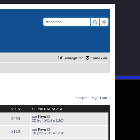
Rechercher
Recherche avanc
S’enregistrer
Connexion
6 sujets • Page
1
sur
1
VUES
DERNIER MESSAGE
par
Kiryu
9569
22 févr. 2014 à 11h24
par
Kiryu
8110
16 janv. 2013 à 12h49