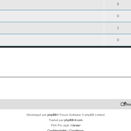
0
0
1
0
Nou
Développé par
phpBB
® Forum Software © phpBB Limited
Traduit par
phpBB-fr.com
PS4 Pro style ©
Jester
Confidentialité
|
Conditions