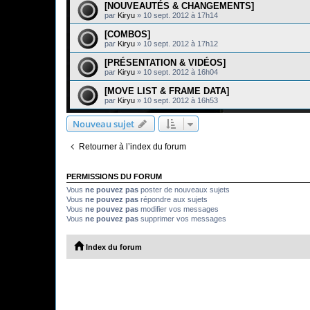
[NOUVEAUTÉS & CHANGEMENTS]
par
Kiryu
»
10 sept. 2012 à 17h14
[COMBOS]
par
Kiryu
»
10 sept. 2012 à 17h12
[PRÉSENTATION & VIDÉOS]
par
Kiryu
»
10 sept. 2012 à 16h04
[MOVE LIST & FRAME DATA]
par
Kiryu
»
10 sept. 2012 à 16h53
Nouveau sujet
Retourner à l’index du forum
PERMISSIONS DU FORUM
Vous
ne pouvez pas
poster de nouveaux sujets
Vous
ne pouvez pas
répondre aux sujets
Vous
ne pouvez pas
modifier vos messages
Vous
ne pouvez pas
supprimer vos messages
Index du forum