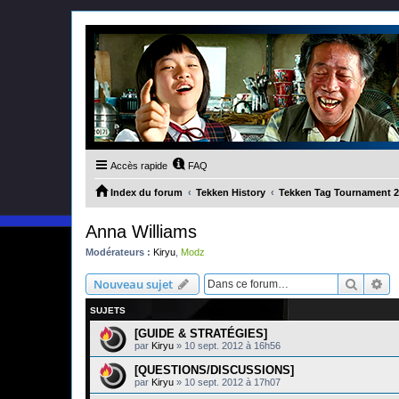
Accès rapide
FAQ
Index du forum
Tekken History
Tekken Tag Tournament 2
Anna Williams
Modérateurs :
Kiryu
,
Modz
Recher
Re
Nouveau sujet
SUJETS
[GUIDE & STRATÉGIES]
par
Kiryu
»
10 sept. 2012 à 16h56
[QUESTIONS/DISCUSSIONS]
par
Kiryu
»
10 sept. 2012 à 17h07