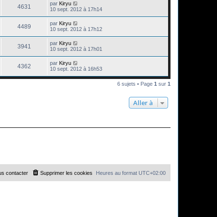
par
Kiryu
4631
10 sept. 2012 à 17h14
par
Kiryu
4489
10 sept. 2012 à 17h12
par
Kiryu
3941
10 sept. 2012 à 17h01
par
Kiryu
4362
10 sept. 2012 à 16h53
6 sujets • Page
1
sur
1
Aller à
s contacter
Supprimer les cookies
Heures au format
UTC+02:00