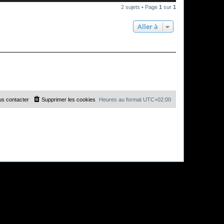
2 sujets • Page
1
sur
1
Aller à
s contacter
Supprimer les cookies
Heures au format
UTC+02:00