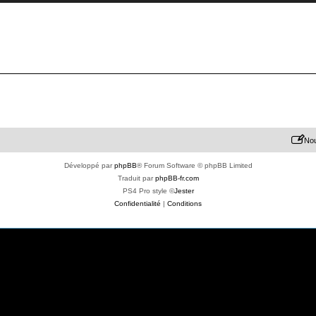
Nou
Développé par
phpBB
® Forum Software © phpBB Limited
Traduit par
phpBB-fr.com
PS4 Pro style ©
Jester
Confidentialité
|
Conditions