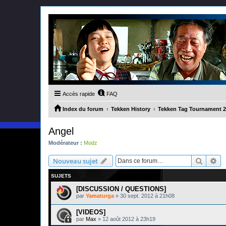
Accès rapide
FAQ
Index du forum
Tekken History
Tekken Tag Tournament 2
Angel
Modérateur :
Modz
Recher
Re
Nouveau sujet
SUJETS
[DISCUSSION / QUESTIONS]
par
Yamaturga
»
30 sept. 2012 à 21h08
[VIDEOS]
par
Max
»
12 août 2012 à 23h19