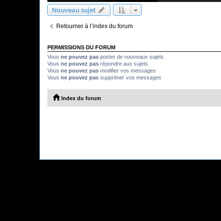
Nouveau sujet
Retourner à l’index du forum
PERMISSIONS DU FORUM
Vous
ne pouvez pas
poster de nouveaux sujets
Vous
ne pouvez pas
répondre aux sujets
Vous
ne pouvez pas
modifier vos messages
Vous
ne pouvez pas
supprimer vos messages
Index du forum