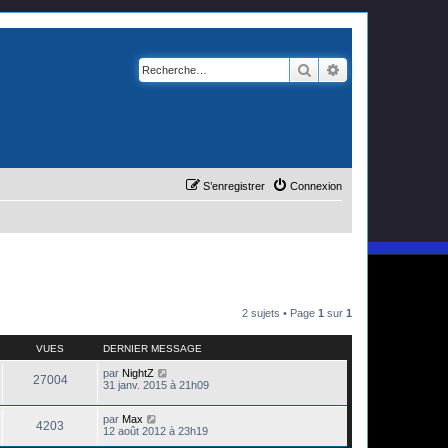
Rechercher
Recherche avanc
S’enregistrer
Connexion
2 sujets • Page
1
sur
1
VUES
DERNIER MESSAGE
par
NightZ
27004
31 janv. 2015 à 21h09
par
Max
4203
12 août 2012 à 23h19