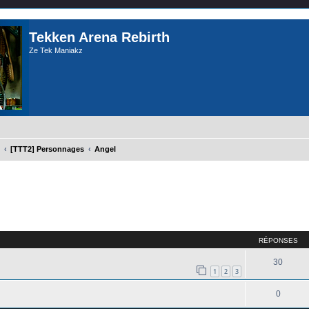
Tekken Arena Rebirth
Ze Tek Maniakz
[TTT2] Personnages
Angel
cher
cherche avancée
RÉPONSES
30
1
2
3
0