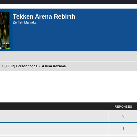
Tekken Arena Rebirth
Ze Tek Maniakz
[TTT2] Personnages
Asuka Kazama
cher
cherche avancée
RÉPONSES
9
1