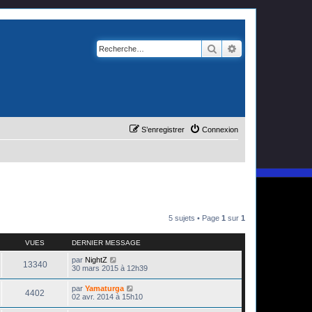
Rechercher
Recherche avanc
S’enregistrer
Connexion
5 sujets • Page
1
sur
1
VUES
DERNIER MESSAGE
par
NightZ
13340
30 mars 2015 à 12h39
par
Yamaturga
4402
02 avr. 2014 à 15h10