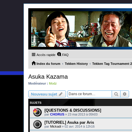
Accès rapide
FAQ
Index du forum
Tekken History
Tekken Tag Tournament 2
Asuka Kazama
Modérateur :
Modz
Recher
Re
Nouveau sujet
SUJETS
[QUESTIONS & DISCUSSIONS]
par
CHORUS
»
23 mai 2013 à 05h03
[TUTORIEL] Asuka par Aris
par
Mickadi
»
02 avr. 2014 à 12h16