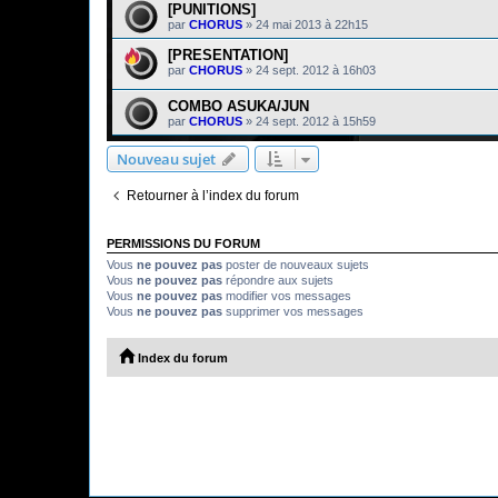
[PUNITIONS]
par
CHORUS
»
24 mai 2013 à 22h15
[PRESENTATION]
par
CHORUS
»
24 sept. 2012 à 16h03
COMBO ASUKA/JUN
par
CHORUS
»
24 sept. 2012 à 15h59
Nouveau sujet
Retourner à l’index du forum
PERMISSIONS DU FORUM
Vous
ne pouvez pas
poster de nouveaux sujets
Vous
ne pouvez pas
répondre aux sujets
Vous
ne pouvez pas
modifier vos messages
Vous
ne pouvez pas
supprimer vos messages
Index du forum