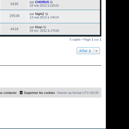
par
CHORUS
4435
24 mai 2013 à 22h15
par
NightZ
29538
13 mai 2013 à 14h14
par
Khan
4418
03 oct. 2012 à 17h16
5 sujets • Page
1
sur
1
Aller à
s contacter
Supprimer les cookies
Heures au format
UTC+02:00