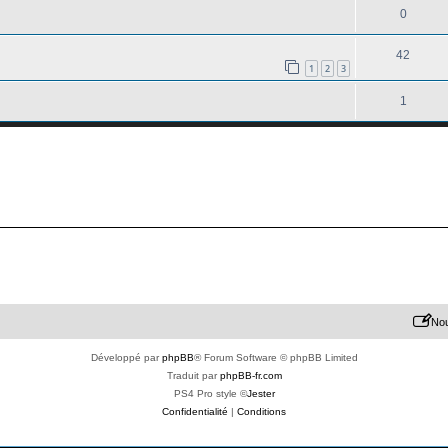
0
42
1
2
3
1
Nou
Développé par
phpBB
® Forum Software © phpBB Limited
Traduit par
phpBB-fr.com
PS4 Pro style ©
Jester
Confidentialité
|
Conditions