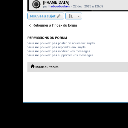
[FRAME DATA]
par
hadoudouken
»
22 déc. 2013 à 12h09
Nouveau sujet
Retourner à l’index du forum
PERMISSIONS DU FORUM
Vous
ne pouvez pas
poster de nouveaux sujets
Vous
ne pouvez pas
répondre aux sujets
Vous
ne pouvez pas
modifier vos messages
Vous
ne pouvez pas
supprimer vos messages
Index du forum