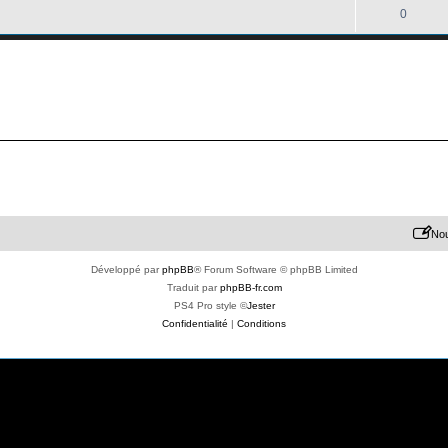
0
Nou
Développé par
phpBB
® Forum Software © phpBB Limited
Traduit par
phpBB-fr.com
PS4 Pro style ©
Jester
Confidentialité
|
Conditions