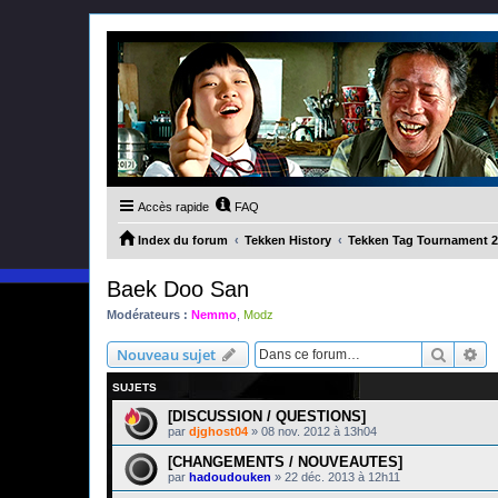
Accès rapide
FAQ
Index du forum
Tekken History
Tekken Tag Tournament 2
Baek Doo San
Modérateurs :
Nemmo
,
Modz
Recher
Re
Nouveau sujet
SUJETS
[DISCUSSION / QUESTIONS]
par
djghost04
»
08 nov. 2012 à 13h04
[CHANGEMENTS / NOUVEAUTES]
par
hadoudouken
»
22 déc. 2013 à 12h11