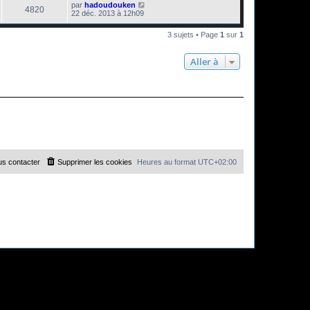
par
hadoudouken
4820
22 déc. 2013 à 12h09
3 sujets • Page
1
sur
1
Aller à
s contacter
Supprimer les cookies
Heures au format
UTC+02:00