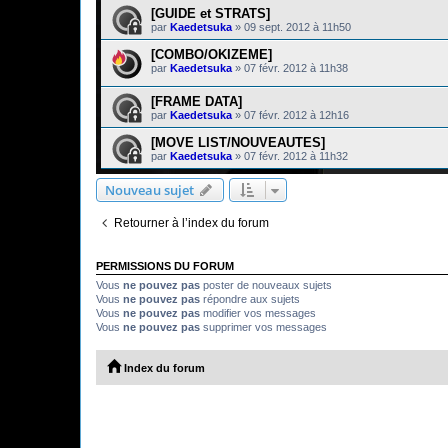
[GUIDE et STRATS]
par
Kaedetsuka
»
09 sept. 2012 à 11h50
[COMBO/OKIZEME]
par
Kaedetsuka
»
07 févr. 2012 à 11h38
[FRAME DATA]
par
Kaedetsuka
»
07 févr. 2012 à 12h16
[MOVE LIST/NOUVEAUTES]
par
Kaedetsuka
»
07 févr. 2012 à 11h32
Nouveau sujet
Retourner à l’index du forum
PERMISSIONS DU FORUM
Vous
ne pouvez pas
poster de nouveaux sujets
Vous
ne pouvez pas
répondre aux sujets
Vous
ne pouvez pas
modifier vos messages
Vous
ne pouvez pas
supprimer vos messages
Index du forum