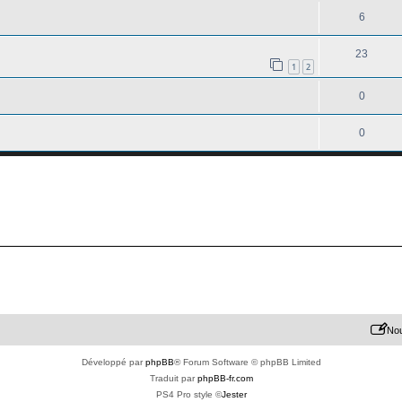
6
23
1
2
0
0
Nou
Développé par
phpBB
® Forum Software © phpBB Limited
Traduit par
phpBB-fr.com
PS4 Pro style ©
Jester