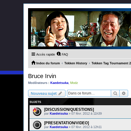
Accès rapide
FAQ
Index du forum
Tekken History
Tekken Tag Tournament 2
Bruce Irvin
Modérateurs :
Kaedetsuka
,
Modz
Recher
Re
Nouveau sujet
SUJETS
[DISCUSSION/QUESTIONS]
par
Kaedetsuka
»
07 févr. 2012 à 11h39
[PRESENTATION/VIDEO]
par
Kaedetsuka
»
07 févr. 2012 à 12h11