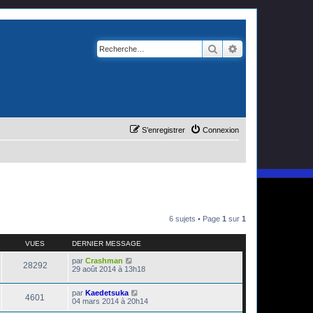
Rechercher
Recherche avanc
S’enregistrer
Connexion
6 sujets • Page
1
sur
1
VUES
DERNIER MESSAGE
par
Crashman
28292
29 août 2014 à 13h18
par
Kaedetsuka
4601
04 mars 2014 à 20h14