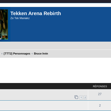
Tekken Arena Rebirth
Ze Tek Maniakz
[TTT2] Personnages
Bruce Irvin
cher
cherche avancée
RÉPONSES
27
1
2
2