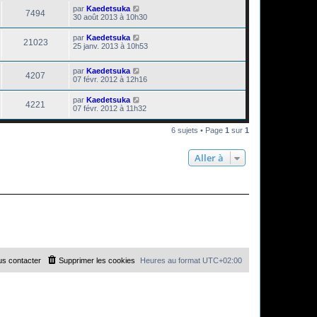
par
Kaedetsuka
7494
30 août 2013 à 10h30
par
Kaedetsuka
21023
25 janv. 2013 à 10h53
par
Kaedetsuka
4207
07 févr. 2012 à 12h16
par
Kaedetsuka
4221
07 févr. 2012 à 11h32
6 sujets • Page
1
sur
1
Aller à
s contacter
Supprimer les cookies
Heures au format
UTC+02:00