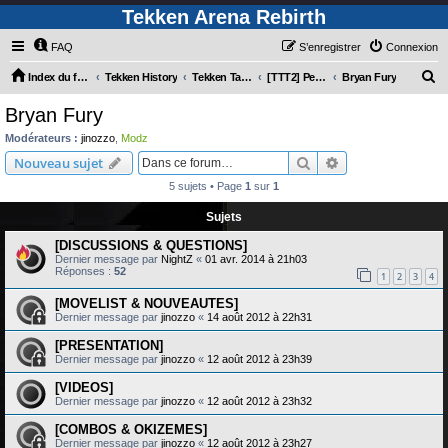
Tekken Arena Rebirth
FAQ
S’enregistrer
Connexion
R
Index du forum
Tekken History
Tekken Tag Tournament 2
[TTT2] Personnages
Bryan Fury
e
Bryan Fury
c
Modérateurs :
jinozzo
,
Modz
h
Rechercher
Recherche avanc
Nouveau sujet
e
5 sujets • Page
1
sur
1
r
Sujets
c
[DISCUSSIONS & QUESTIONS]
h
Dernier message par
NightZ
«
01 avr. 2014 à 21h03
e
Réponses :
52
1
2
3
4
r
[MOVELIST & NOUVEAUTES]
Dernier message par
jinozzo
«
14 août 2012 à 22h31
[PRESENTATION]
Dernier message par
jinozzo
«
12 août 2012 à 23h39
[VIDEOS]
Dernier message par
jinozzo
«
12 août 2012 à 23h32
[COMBOS & OKIZEMES]
Dernier message par
jinozzo
«
12 août 2012 à 23h27