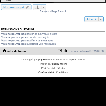
Nouveau sujet
5 sujets • Page
1
sur
1
Aller à
PERMISSIONS DU FORUM
Vous
ne pouvez pas
poster de nouveaux sujets
Vous
ne pouvez pas
répondre aux sujets
Vous
ne pouvez pas
modifier vos messages
Vous
ne pouvez pas
supprimer vos messages
Index du forum
Heures au format
UTC+02:00
Développé par
phpBB
® Forum Software © phpBB Limited
Traduit par
phpBB-fr.com
PS4 Pro style ©
Jester
Confidentialité
|
Conditions