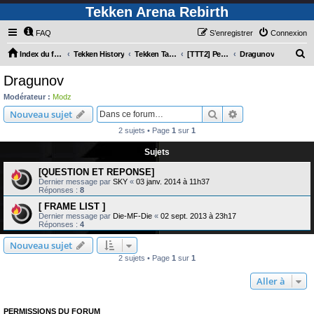
Tekken Arena Rebirth
FAQ
S’enregistrer
Connexion
R
Index du forum
Tekken History
Tekken Tag Tournament 2
[TTT2] Personnages
Dragunov
e
Dragunov
c
Modérateur :
Modz
h
Rechercher
Recherche avanc
Nouveau sujet
e
2 sujets • Page
1
sur
1
r
Sujets
c
[QUESTION ET REPONSE]
h
Dernier message par
SKY
«
03 janv. 2014 à 11h37
e
Réponses :
8
r
[ FRAME LIST ]
Dernier message par
Die-MF-Die
«
02 sept. 2013 à 23h17
Réponses :
4
Nouveau sujet
2 sujets • Page
1
sur
1
Aller à
PERMISSIONS DU FORUM