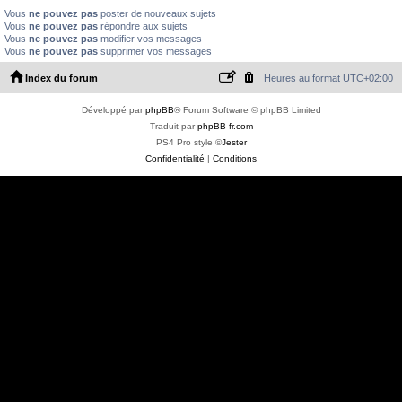
Vous
ne pouvez pas
poster de nouveaux sujets
Vous
ne pouvez pas
répondre aux sujets
Vous
ne pouvez pas
modifier vos messages
Vous
ne pouvez pas
supprimer vos messages
Index du forum
Heures au format
UTC+02:00
Développé par
phpBB
® Forum Software © phpBB Limited
Traduit par
phpBB-fr.com
PS4 Pro style ©
Jester
Confidentialité
|
Conditions