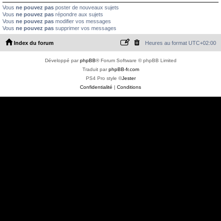
Vous
ne pouvez pas
poster de nouveaux sujets
Vous
ne pouvez pas
répondre aux sujets
Vous
ne pouvez pas
modifier vos messages
Vous
ne pouvez pas
supprimer vos messages
Index du forum
Heures au format
UTC+02:00
Développé par
phpBB
® Forum Software © phpBB Limited
Traduit par
phpBB-fr.com
PS4 Pro style ©
Jester
Confidentialité
|
Conditions