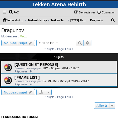
Tekken Arena Rebirth
FAQ
S’enregistrer
Connexion
R
Index du forum
Tekken History
Tekken Tag Tournament 2
[TTT2] Personnages
Dragunov
e
Dragunov
c
Modérateur :
Modz
h
Rechercher
Recherche avanc
Nouveau sujet
e
2 sujets • Page
1
sur
1
r
Sujets
c
[QUESTION ET REPONSE]
h
Dernier message par
SKY
«
03 janv. 2014 à 11h37
e
Réponses :
8
r
[ FRAME LIST ]
Dernier message par
Die-MF-Die
«
02 sept. 2013 à 23h17
Réponses :
4
Nouveau sujet
2 sujets • Page
1
sur
1
Aller à
PERMISSIONS DU FORUM