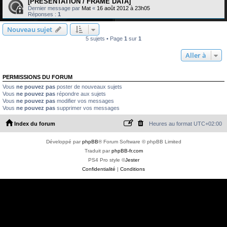
[PRESENTATION / FRAME DATA]
Dernier message par
Mat
«
16 août 2012 à 23h05
Réponses :
1
Nouveau sujet
5 sujets • Page
1
sur
1
Aller à
PERMISSIONS DU FORUM
Vous
ne pouvez pas
poster de nouveaux sujets
Vous
ne pouvez pas
répondre aux sujets
Vous
ne pouvez pas
modifier vos messages
Vous
ne pouvez pas
supprimer vos messages
Index du forum
Heures au format
UTC+02:00
Développé par
phpBB
® Forum Software © phpBB Limited
Traduit par
phpBB-fr.com
PS4 Pro style ©
Jester
Confidentialité
|
Conditions