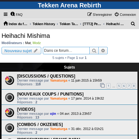
Tekken Arena Rebirth
FAQ
S’enregistrer
Connexion
R
Index du forum
Tekken History
Tekken Tag Tournament 2
[TTT2] Personnages
Heihachi Mishima
e
Heihachi Mishima
c
Modérateurs :
Mat
,
Modz
h
Rechercher
Recherche avanc
Nouveau sujet
e
5 sujets • Page
1
sur
1
r
Sujets
c
[DISCUSSIONS / QUESTIONS]
h
Dernier message par
Yamaturga
«
11 juin 2015 à 15h59
e
Réponses :
118
1
5
6
7
8
…
r
[NOUVEAUX COUPS / PUNITIONS]
Dernier message par
Yamaturga
«
17 janv. 2014 à 19h32
Réponses :
2
[VIDEOS]
Dernier message par
ojin
«
04 avr. 2013 à 23h57
Réponses :
13
[COMBOS / OKIZEMES]
Dernier message par
Yamaturga
«
31 déc. 2012 à 01h21
Réponses :
2