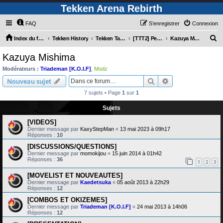
Tekken Arena Rebirth
FAQ
S’enregistrer
Connexion
R
Index du forum
Tekken History
Tekken Tag Tournament 2
[TTT2] Personnages
Kazuya Mishima
e
Kazuya Mishima
c
Modérateurs :
Triademan [K.O.I.F]
,
Modz
h
Rechercher
Recherche avanc
Nouveau sujet
e
7 sujets • Page
1
sur
1
r
Sujets
c
[VIDEOS]
h
Dernier message par
KaxyStepMan
«
13 mai 2023 à 09h17
e
Réponses :
10
r
[DISCUSSIONS/QUESTIONS]
Dernier message par
momokijou
«
15 juin 2014 à 01h42
Réponses :
36
1
2
3
[MOVELIST ET NOUVEAUTES]
Dernier message par
Kaedetsuka
«
05 août 2013 à 22h29
Réponses :
12
[COMBOS ET OKIZEMES]
Dernier message par
Triademan [K.O.I.F]
«
24 mai 2013 à 14h06
Réponses :
12