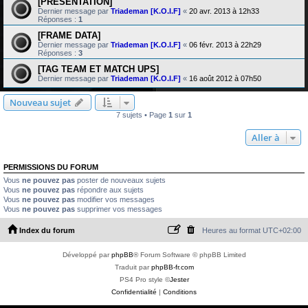
[PRESENTATION]
Dernier message par
Triademan [K.O.I.F]
«
20 avr. 2013 à 12h33
Réponses :
1
[FRAME DATA]
Dernier message par
Triademan [K.O.I.F]
«
06 févr. 2013 à 22h29
Réponses :
3
[TAG TEAM ET MATCH UPS]
Dernier message par
Triademan [K.O.I.F]
«
16 août 2012 à 07h50
Nouveau sujet
7 sujets • Page
1
sur
1
Aller à
PERMISSIONS DU FORUM
Vous
ne pouvez pas
poster de nouveaux sujets
Vous
ne pouvez pas
répondre aux sujets
Vous
ne pouvez pas
modifier vos messages
Vous
ne pouvez pas
supprimer vos messages
Index du forum
Heures au format
UTC+02:00
Développé par
phpBB
® Forum Software © phpBB Limited
Traduit par
phpBB-fr.com
PS4 Pro style ©
Jester
Confidentialité
|
Conditions