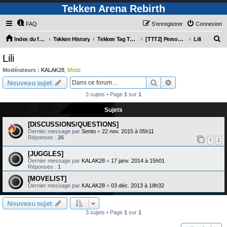
Tekken Arena Rebirth
FAQ
S’enregistrer
Connexion
R
Index du forum
Tekken History
Tekken Tag Tournament 2
[TTT2] Personnages
Lili
e
Lili
c
Modérateurs :
KALAK28
,
Modz
h
Rechercher
Recherche avanc
Nouveau sujet
e
3 sujets • Page
1
sur
1
r
Sujets
c
[DISCUSSIONS/QUESTIONS]
h
Dernier message par
Sento
«
22 nov. 2015 à 05h11
e
Réponses :
26
1
2
r
[JUGGLES]
Dernier message par
KALAK28
«
17 janv. 2014 à 15h01
Réponses :
1
[MOVELIST]
Dernier message par
KALAK28
«
03 déc. 2013 à 18h32
Nouveau sujet
3 sujets • Page
1
sur
1