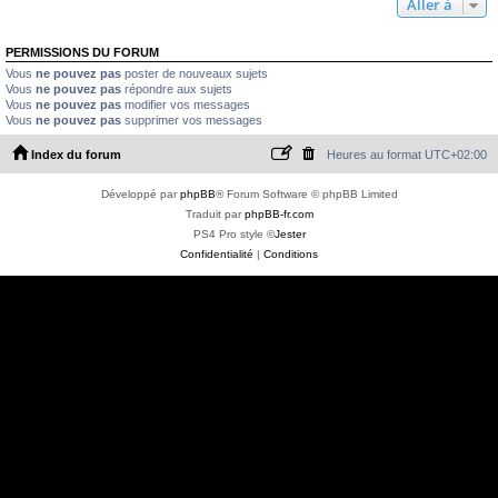
Aller à
PERMISSIONS DU FORUM
Vous
ne pouvez pas
poster de nouveaux sujets
Vous
ne pouvez pas
répondre aux sujets
Vous
ne pouvez pas
modifier vos messages
Vous
ne pouvez pas
supprimer vos messages
Index du forum
Heures au format
UTC+02:00
Développé par
phpBB
® Forum Software © phpBB Limited
Traduit par
phpBB-fr.com
PS4 Pro style ©
Jester
Confidentialité
|
Conditions