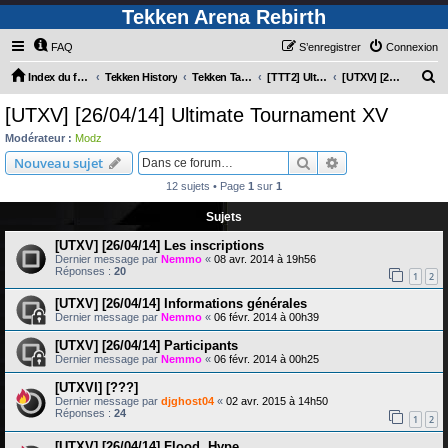
Tekken Arena Rebirth
FAQ
S’enregistrer
Connexion
R
Index du forum
Tekken History
Tekken Tag Tournament 2
[TTT2] Ultimate Tournament
[UTXV] [26/04/14] Ultimate Tournament XV
e
[UTXV] [26/04/14] Ultimate Tournament XV
c
Modérateur :
Modz
h
Rechercher
Recherche avanc
Nouveau sujet
e
12 sujets • Page
1
sur
1
r
Sujets
c
[UTXV] [26/04/14] Les inscriptions
h
Dernier message par
Nemmo
«
08 avr. 2014 à 19h56
e
Réponses :
20
1
2
r
[UTXV] [26/04/14] Informations générales
Dernier message par
Nemmo
«
06 févr. 2014 à 00h39
[UTXV] [26/04/14] Participants
Dernier message par
Nemmo
«
06 févr. 2014 à 00h25
[UTXVI] [???]
Dernier message par
djghost04
«
02 avr. 2015 à 14h50
Réponses :
24
1
2
[UTXV] [26/04/14] Flood, Hype