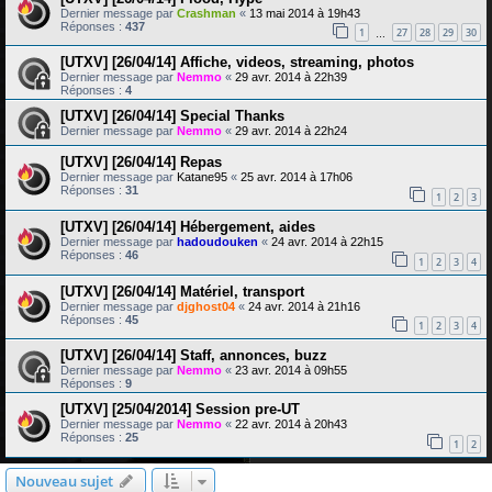
Dernier message par
Crashman
«
13 mai 2014 à 19h43
Réponses :
437
1
27
28
29
30
…
[UTXV] [26/04/14] Affiche, videos, streaming, photos
Dernier message par
Nemmo
«
29 avr. 2014 à 22h39
Réponses :
4
[UTXV] [26/04/14] Special Thanks
Dernier message par
Nemmo
«
29 avr. 2014 à 22h24
[UTXV] [26/04/14] Repas
Dernier message par
Katane95
«
25 avr. 2014 à 17h06
Réponses :
31
1
2
3
[UTXV] [26/04/14] Hébergement, aides
Dernier message par
hadoudouken
«
24 avr. 2014 à 22h15
Réponses :
46
1
2
3
4
[UTXV] [26/04/14] Matériel, transport
Dernier message par
djghost04
«
24 avr. 2014 à 21h16
Réponses :
45
1
2
3
4
[UTXV] [26/04/14] Staff, annonces, buzz
Dernier message par
Nemmo
«
23 avr. 2014 à 09h55
Réponses :
9
[UTXV] [25/04/2014] Session pre-UT
Dernier message par
Nemmo
«
22 avr. 2014 à 20h43
Réponses :
25
1
2
Nouveau sujet