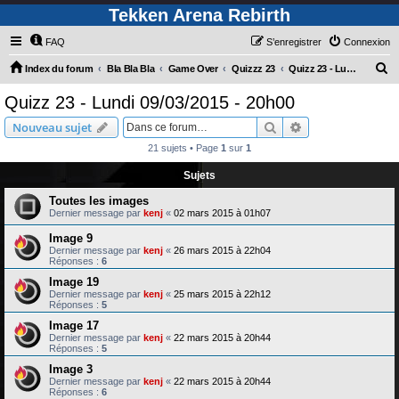
Tekken Arena Rebirth
FAQ
S’enregistrer
Connexion
R
Index du forum
Bla Bla Bla
Game Over
Quizzz 23
Quizz 23 - Lundi 09/03/2015 - 20h00
e
Quizz 23 - Lundi 09/03/2015 - 20h00
c
Rechercher
Recherche avanc
Nouveau sujet
h
21 sujets • Page
1
sur
1
e
Sujets
r
c
Toutes les images
Dernier message par
kenj
«
02 mars 2015 à 01h07
h
Image 9
e
Dernier message par
kenj
«
26 mars 2015 à 22h04
r
Réponses :
6
Image 19
Dernier message par
kenj
«
25 mars 2015 à 22h12
Réponses :
5
Image 17
Dernier message par
kenj
«
22 mars 2015 à 20h44
Réponses :
5
Image 3
Dernier message par
kenj
«
22 mars 2015 à 20h44
Réponses :
6