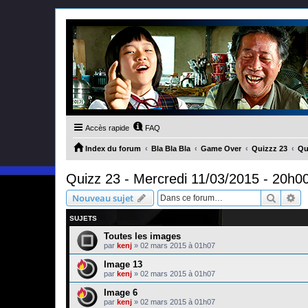
Accès rapide
FAQ
Index du forum
Bla Bla Bla
Game Over
Quizzz 23
Qu
Quizz 23 - Mercredi 11/03/2015 - 20h0
Recher
Re
Nouveau sujet
SUJETS
Toutes les images
par
kenj
»
02 mars 2015 à 01h07
Image 13
par
kenj
»
02 mars 2015 à 01h07
Image 6
par
kenj
»
02 mars 2015 à 01h07