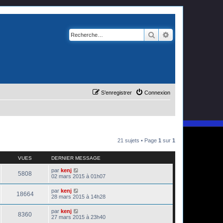
Rechercher
Recherche avanc
S’enregistrer
Connexion
21 sujets • Page
1
sur
1
VUES
DERNIER MESSAGE
par
kenj
5808
02 mars 2015 à 01h07
par
kenj
18664
28 mars 2015 à 14h28
par
kenj
8360
27 mars 2015 à 23h40