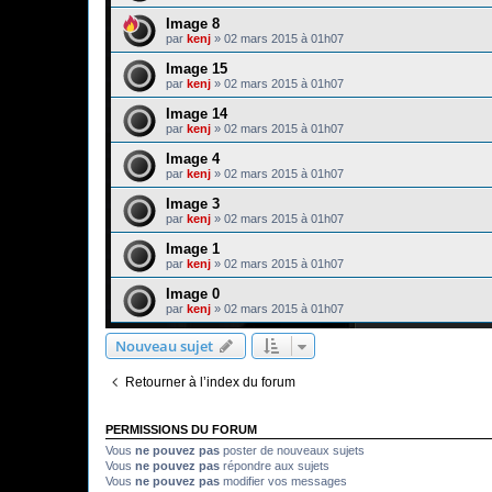
Image 8
par
kenj
»
02 mars 2015 à 01h07
Image 15
par
kenj
»
02 mars 2015 à 01h07
Image 14
par
kenj
»
02 mars 2015 à 01h07
Image 4
par
kenj
»
02 mars 2015 à 01h07
Image 3
par
kenj
»
02 mars 2015 à 01h07
Image 1
par
kenj
»
02 mars 2015 à 01h07
Image 0
par
kenj
»
02 mars 2015 à 01h07
Nouveau sujet
Retourner à l’index du forum
PERMISSIONS DU FORUM
Vous
ne pouvez pas
poster de nouveaux sujets
Vous
ne pouvez pas
répondre aux sujets
Vous
ne pouvez pas
modifier vos messages