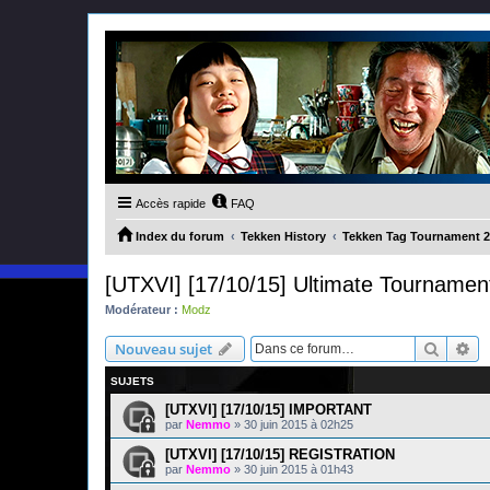
Accès rapide
FAQ
Index du forum
Tekken History
Tekken Tag Tournament 2
[UTXVI] [17/10/15] Ultimate Tournamen
Modérateur :
Modz
Recher
Re
Nouveau sujet
SUJETS
[UTXVI] [17/10/15] IMPORTANT
par
Nemmo
»
30 juin 2015 à 02h25
[UTXVI] [17/10/15] REGISTRATION
par
Nemmo
»
30 juin 2015 à 01h43