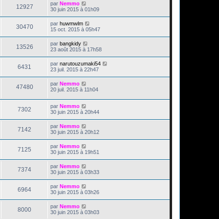
par
Nemmo
12927
30 juin 2015 à 01h09
par
huwmwlm
30470
15 oct. 2015 à 05h47
par
bangkidy
13526
23 août 2015 à 17h58
par
narutouzumaki54
6431
23 juil. 2015 à 22h47
par
Nemmo
47480
20 juil. 2015 à 11h04
par
Nemmo
7302
30 juin 2015 à 20h44
par
Nemmo
7142
30 juin 2015 à 20h12
par
Nemmo
7125
30 juin 2015 à 19h51
par
Nemmo
7374
30 juin 2015 à 03h33
par
Nemmo
6964
30 juin 2015 à 03h26
par
Nemmo
8000
30 juin 2015 à 03h03