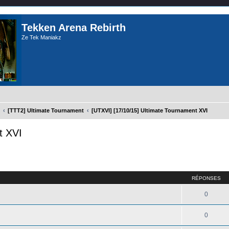
Tekken Arena Rebirth
Ze Tek Maniakz
[TTT2] Ultimate Tournament
[UTXVI] [17/10/15] Ultimate Tournament XVI
t XVI
cher
cherche avancée
RÉPONSES
0
0