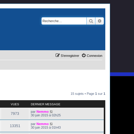
Rechercher
Recherche avanc
S’enregistrer
Connexion
15 sujets • Page
1
sur
1
VUES
DERNIER MESSAGE
par
Nemmo
7973
30 juin 2015 à 02h25
par
Nemmo
13351
30 juin 2015 à 01h43