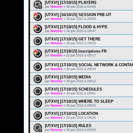
[UTXVI] [17/10/15] PLAYERS
par
Nemmo
»
30 juin 2015 à 01h09
[UTXVI] [16/10/15] SESSION PRE-UT
par
Nemmo
»
30 juin 2015 à 20h53
[UTXVI] [17/10/15] FLOOD & HYPE
par
Nemmo
»
30 juin 2015 à 20h47
[UTXVI] [17/10/15] GET THERE
par
Nemmo
»
30 juin 2015 à 15h25
[UTXVI] [17/10/15] Inscriptions FR
par
Nemmo
»
02 juin 2015 à 02h17
[UTXVI] [17/10/15] SOCIAL NETWORK & CONTA
par
Nemmo
»
30 juin 2015 à 20h44
[UTXVI] [17/10/15] MEDIA
par
Nemmo
»
30 juin 2015 à 20h12
[UTXVI] [17/10/15] SCHEDULES
par
Nemmo
»
30 juin 2015 à 19h51
[UTXVI] [17/10/15] WHERE TO SLEEP
par
Nemmo
»
30 juin 2015 à 03h33
[UTXVI] [17/10/15] LOCATION
par
Nemmo
»
30 juin 2015 à 03h26
[UTXVI] [17/10/15] RULES
par
Nemmo
»
30 juin 2015 à 03h03