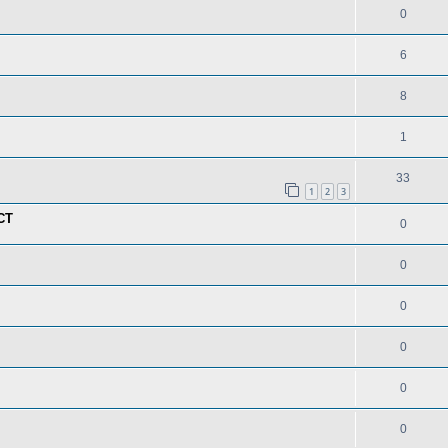
0
6
8
1
33
1
2
3
CT
0
0
0
0
0
0