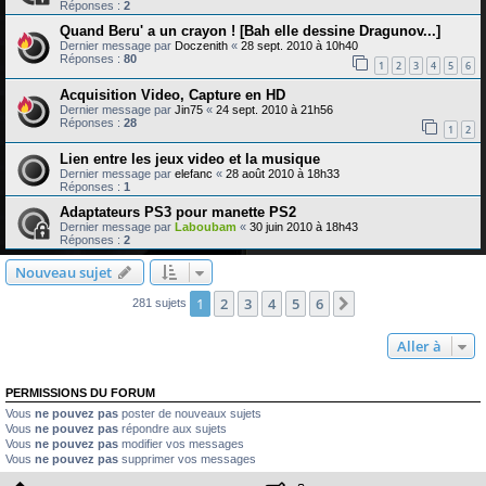
Réponses :
2
Quand Beru' a un crayon ! [Bah elle dessine Dragunov...]
Dernier message par
Doczenith
«
28 sept. 2010 à 10h40
Réponses :
80
1
2
3
4
5
6
Acquisition Video, Capture en HD
Dernier message par
Jin75
«
24 sept. 2010 à 21h56
Réponses :
28
1
2
Lien entre les jeux video et la musique
Dernier message par
elefanc
«
28 août 2010 à 18h33
Réponses :
1
Adaptateurs PS3 pour manette PS2
Dernier message par
Laboubam
«
30 juin 2010 à 18h43
Réponses :
2
Nouveau sujet
1
2
3
4
5
6
Suivante
281 sujets
Aller à
PERMISSIONS DU FORUM
Vous
ne pouvez pas
poster de nouveaux sujets
Vous
ne pouvez pas
répondre aux sujets
Vous
ne pouvez pas
modifier vos messages
Vous
ne pouvez pas
supprimer vos messages