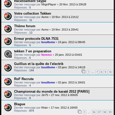
Recensement Skype
Dernier message par
NhgrtPlayer
«
20 févr. 2013 à 20h28
Réponses :
5
Votre collection Tekken
Dernier message par
Asmo
«
19 févr. 2013 à 21h12
Réponses :
11
Thème forum
Dernier message par
Asmo
«
19 févr. 2013 à 20h41
Réponses :
13
Erreur protocole DLNA 7531
Dernier message par
bouillome
«
24 janv. 2013 à 08h45
Réponses :
5
tekken 7 en preparation
Dernier message par
Nemmo
«
20 janv. 2013 à 01h01
Réponses :
5
Guillius et la quête de l'electrik
Dernier message par
bouillome
«
03 janv. 2013 à 14h18
Réponses :
144
1
7
8
9
10
…
RoF Recrute
Dernier message par
bouillome
«
02 janv. 2013 à 16h01
Réponses :
4
Championnat du monde de karaté 2012 [PARIS]
Dernier message par
Jin75
«
27 nov. 2012 à 00h05
Réponses :
8
Blague
Dernier message par
Khan
«
17 nov. 2012 à 16h55
Réponses :
874
1
56
57
58
59
…