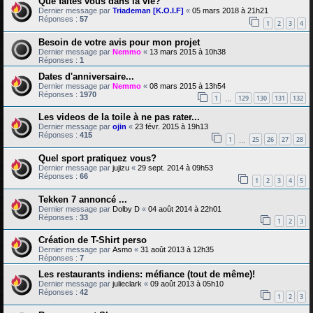
Que faites vous dans la vie?
Dernier message par
Triademan [K.O.I.F]
«
05 mars 2018 à 21h21
Réponses :
57
1
2
3
4
Besoin de votre avis pour mon projet
Dernier message par
Nemmo
«
13 mars 2015 à 10h38
Réponses :
1
Dates d'anniversaire...
Dernier message par
Nemmo
«
08 mars 2015 à 13h54
Réponses :
1970
1
129
130
131
132
…
Les videos de la toile à ne pas rater...
Dernier message par
ojin
«
23 févr. 2015 à 19h13
Réponses :
415
1
25
26
27
28
…
Quel sport pratiquez vous?
Dernier message par
jujizu
«
29 sept. 2014 à 09h53
Réponses :
66
1
2
3
4
5
Tekken 7 annoncé ...
Dernier message par
Dolby D
«
04 août 2014 à 22h01
Réponses :
33
1
2
3
Création de T-Shirt perso
Dernier message par
Asmo
«
31 août 2013 à 12h35
Réponses :
7
Les restaurants indiens: méfiance (tout de même)!
Dernier message par
julieclark
«
09 août 2013 à 05h10
Réponses :
42
1
2
3