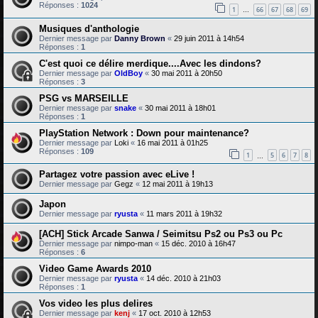
Réponses :
1024
1
66
67
68
69
…
Musiques d'anthologie
Dernier message par
Danny Brown
«
29 juin 2011 à 14h54
Réponses :
1
C'est quoi ce délire merdique....Avec les dindons?
Dernier message par
OldBoy
«
30 mai 2011 à 20h50
Réponses :
3
PSG vs MARSEILLE
Dernier message par
snake
«
30 mai 2011 à 18h01
Réponses :
1
PlayStation Network : Down pour maintenance?
Dernier message par
Loki
«
16 mai 2011 à 01h25
Réponses :
109
1
5
6
7
8
…
Partagez votre passion avec eLive !
Dernier message par
Gegz
«
12 mai 2011 à 19h13
Japon
Dernier message par
ryusta
«
11 mars 2011 à 19h32
[ACH] Stick Arcade Sanwa / Seimitsu Ps2 ou Ps3 ou Pc
Dernier message par
nimpo-man
«
15 déc. 2010 à 16h47
Réponses :
6
Video Game Awards 2010
Dernier message par
ryusta
«
14 déc. 2010 à 21h03
Réponses :
1
Vos video les plus delires
Dernier message par
kenj
«
17 oct. 2010 à 12h53