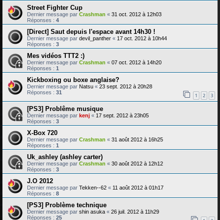
Street Fighter Cup
Dernier message par
Crashman
«
31 oct. 2012 à 12h03
Réponses :
4
[Direct] Saut depuis l'espace avant 14h30 !
Dernier message par
devil_panther
«
17 oct. 2012 à 10h44
Réponses :
3
Mes vidéos TTT2 :)
Dernier message par
Crashman
«
07 oct. 2012 à 14h20
Réponses :
1
Kickboxing ou boxe anglaise?
Dernier message par
Natsu
«
23 sept. 2012 à 20h28
Réponses :
31
1
2
3
[PS3] Problême musique
Dernier message par
kenj
«
17 sept. 2012 à 23h05
Réponses :
3
X-Box 720
Dernier message par
Crashman
«
31 août 2012 à 16h25
Réponses :
1
Uk_ashley (ashley carter)
Dernier message par
Crashman
«
30 août 2012 à 12h12
Réponses :
3
J.O 2012
Dernier message par
Tekken--62
«
11 août 2012 à 01h17
Réponses :
8
[PS3] Problème technique
Dernier message par
shin asuka
«
26 juil. 2012 à 11h29
Réponses :
25