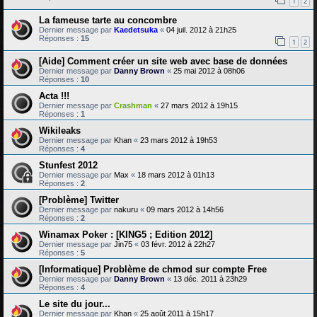
1
2
La fameuse tarte au concombre
Dernier message par
Kaedetsuka
«
04 juil. 2012 à 21h25
Réponses :
15
1
2
[Aide] Comment créer un site web avec base de données
Dernier message par
Danny Brown
«
25 mai 2012 à 08h06
Réponses :
10
Acta !!!
Dernier message par
Crashman
«
27 mars 2012 à 19h15
Réponses :
1
Wikileaks
Dernier message par
Khan
«
23 mars 2012 à 19h53
Réponses :
4
Stunfest 2012
Dernier message par
Max
«
18 mars 2012 à 01h13
Réponses :
2
[Problème] Twitter
Dernier message par
nakuru
«
09 mars 2012 à 14h56
Réponses :
2
Winamax Poker : [KING5 ; Edition 2012]
Dernier message par
Jin75
«
03 févr. 2012 à 22h27
Réponses :
5
[Informatique] Problème de chmod sur compte Free
Dernier message par
Danny Brown
«
13 déc. 2011 à 23h29
Réponses :
4
Le site du jour...
Dernier message par
Khan
«
25 août 2011 à 15h17