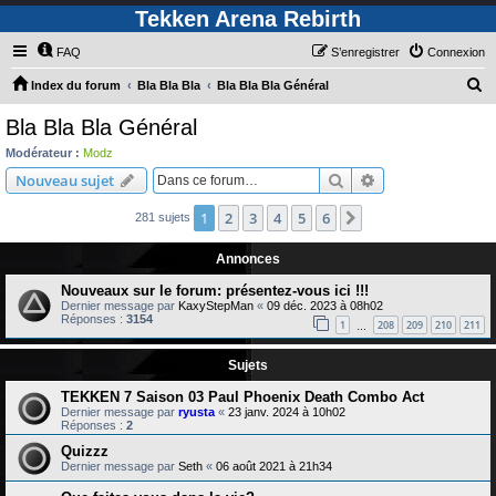
Tekken Arena Rebirth
FAQ
S’enregistrer
Connexion
R
Index du forum
Bla Bla Bla
Bla Bla Bla Général
e
Bla Bla Bla Général
c
Modérateur :
Modz
h
Rechercher
Recherche avanc
Nouveau sujet
e
1
2
3
4
5
6
Suivante
281 sujets
r
c
Annonces
h
Nouveaux sur le forum: présentez-vous ici !!!
e
Dernier message par
KaxyStepMan
«
09 déc. 2023 à 08h02
Réponses :
3154
r
1
208
209
210
211
…
Sujets
TEKKEN 7 Saison 03 Paul Phoenix Death Combo Act
Dernier message par
ryusta
«
23 janv. 2024 à 10h02
Réponses :
2
Quizzz
Dernier message par
Seth
«
06 août 2021 à 21h34