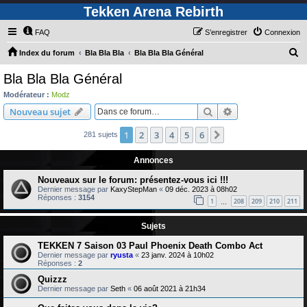
Tekken Arena Rebirth
FAQ
S’enregistrer
Connexion
R
Index du forum
Bla Bla Bla
Bla Bla Bla Général
e
Bla Bla Bla Général
c
Modérateur :
Modz
h
Rechercher
Recherche avanc
Nouveau sujet
e
1
2
3
4
5
6
Suivante
281 sujets
r
c
Annonces
h
Nouveaux sur le forum: présentez-vous ici !!!
e
Dernier message par
KaxyStepMan
«
09 déc. 2023 à 08h02
Réponses :
3154
r
1
208
209
210
211
…
Sujets
TEKKEN 7 Saison 03 Paul Phoenix Death Combo Act
Dernier message par
ryusta
«
23 janv. 2024 à 10h02
Réponses :
2
Quizzz
Dernier message par
Seth
«
06 août 2021 à 21h34