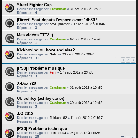
Street Fighter Cup
Dernier message par
Crashman
«
31 oct. 2012 à 12h03
Réponses :
4
[Direct] Saut depuis l'espace avant 14h30 !
Dernier message par
devil_panther
«
17 oct. 2012 à 10h44
Réponses :
3
Mes vidéos TTT2 :)
Dernier message par
Crashman
«
07 oct. 2012 à 14h20
Réponses :
1
Kickboxing ou boxe anglaise?
Dernier message par
Natsu
«
23 sept. 2012 à 20h28
Réponses :
31
1
2
3
[PS3] Problême musique
Dernier message par
kenj
«
17 sept. 2012 à 23h05
Réponses :
3
X-Box 720
Dernier message par
Crashman
«
31 août 2012 à 16h25
Réponses :
1
Uk_ashley (ashley carter)
Dernier message par
Crashman
«
30 août 2012 à 12h12
Réponses :
3
J.O 2012
Dernier message par
Tekken--62
«
11 août 2012 à 01h17
Réponses :
8
[PS3] Problème technique
Dernier message par
shin asuka
«
26 juil. 2012 à 11h29
Réponses :
25