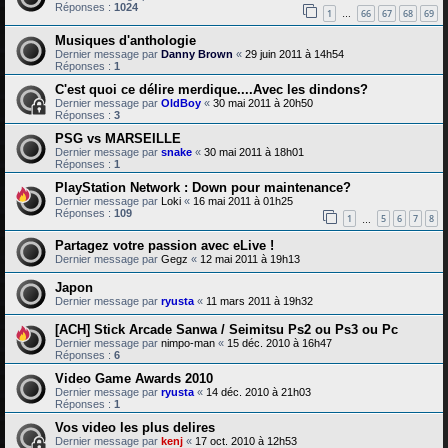
Réponses :
1024
1
66
67
68
69
…
Musiques d'anthologie
Dernier message par
Danny Brown
«
29 juin 2011 à 14h54
Réponses :
1
C'est quoi ce délire merdique....Avec les dindons?
Dernier message par
OldBoy
«
30 mai 2011 à 20h50
Réponses :
3
PSG vs MARSEILLE
Dernier message par
snake
«
30 mai 2011 à 18h01
Réponses :
1
PlayStation Network : Down pour maintenance?
Dernier message par
Loki
«
16 mai 2011 à 01h25
Réponses :
109
1
5
6
7
8
…
Partagez votre passion avec eLive !
Dernier message par
Gegz
«
12 mai 2011 à 19h13
Japon
Dernier message par
ryusta
«
11 mars 2011 à 19h32
[ACH] Stick Arcade Sanwa / Seimitsu Ps2 ou Ps3 ou Pc
Dernier message par
nimpo-man
«
15 déc. 2010 à 16h47
Réponses :
6
Video Game Awards 2010
Dernier message par
ryusta
«
14 déc. 2010 à 21h03
Réponses :
1
Vos video les plus delires
Dernier message par
kenj
«
17 oct. 2010 à 12h53