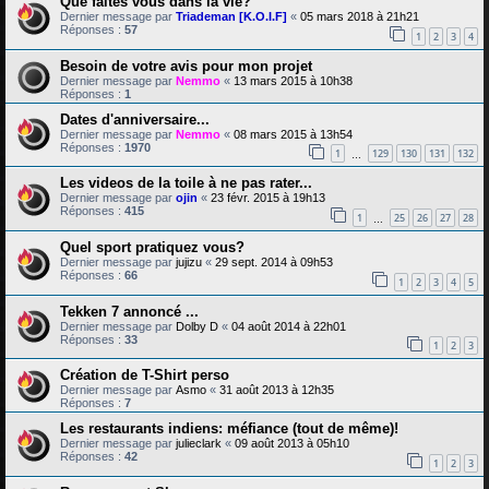
Que faites vous dans la vie?
Dernier message par
Triademan [K.O.I.F]
«
05 mars 2018 à 21h21
Réponses :
57
1
2
3
4
Besoin de votre avis pour mon projet
Dernier message par
Nemmo
«
13 mars 2015 à 10h38
Réponses :
1
Dates d'anniversaire...
Dernier message par
Nemmo
«
08 mars 2015 à 13h54
Réponses :
1970
1
129
130
131
132
…
Les videos de la toile à ne pas rater...
Dernier message par
ojin
«
23 févr. 2015 à 19h13
Réponses :
415
1
25
26
27
28
…
Quel sport pratiquez vous?
Dernier message par
jujizu
«
29 sept. 2014 à 09h53
Réponses :
66
1
2
3
4
5
Tekken 7 annoncé ...
Dernier message par
Dolby D
«
04 août 2014 à 22h01
Réponses :
33
1
2
3
Création de T-Shirt perso
Dernier message par
Asmo
«
31 août 2013 à 12h35
Réponses :
7
Les restaurants indiens: méfiance (tout de même)!
Dernier message par
julieclark
«
09 août 2013 à 05h10
Réponses :
42
1
2
3