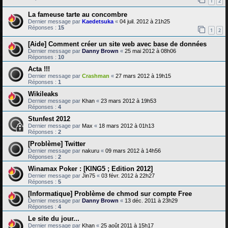
1
2
La fameuse tarte au concombre
Dernier message par
Kaedetsuka
«
04 juil. 2012 à 21h25
Réponses :
15
1
2
[Aide] Comment créer un site web avec base de données
Dernier message par
Danny Brown
«
25 mai 2012 à 08h06
Réponses :
10
Acta !!!
Dernier message par
Crashman
«
27 mars 2012 à 19h15
Réponses :
1
Wikileaks
Dernier message par
Khan
«
23 mars 2012 à 19h53
Réponses :
4
Stunfest 2012
Dernier message par
Max
«
18 mars 2012 à 01h13
Réponses :
2
[Problème] Twitter
Dernier message par
nakuru
«
09 mars 2012 à 14h56
Réponses :
2
Winamax Poker : [KING5 ; Edition 2012]
Dernier message par
Jin75
«
03 févr. 2012 à 22h27
Réponses :
5
[Informatique] Problème de chmod sur compte Free
Dernier message par
Danny Brown
«
13 déc. 2011 à 23h29
Réponses :
4
Le site du jour...
Dernier message par
Khan
«
25 août 2011 à 15h17