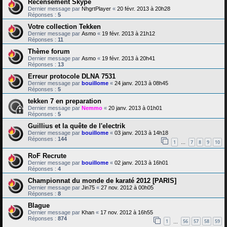
Recensement Skype
Dernier message par
NhgrtPlayer
«
20 févr. 2013 à 20h28
Réponses :
5
Votre collection Tekken
Dernier message par
Asmo
«
19 févr. 2013 à 21h12
Réponses :
11
Thème forum
Dernier message par
Asmo
«
19 févr. 2013 à 20h41
Réponses :
13
Erreur protocole DLNA 7531
Dernier message par
bouillome
«
24 janv. 2013 à 08h45
Réponses :
5
tekken 7 en preparation
Dernier message par
Nemmo
«
20 janv. 2013 à 01h01
Réponses :
5
Guillius et la quête de l'electrik
Dernier message par
bouillome
«
03 janv. 2013 à 14h18
Réponses :
144
1
7
8
9
10
…
RoF Recrute
Dernier message par
bouillome
«
02 janv. 2013 à 16h01
Réponses :
4
Championnat du monde de karaté 2012 [PARIS]
Dernier message par
Jin75
«
27 nov. 2012 à 00h05
Réponses :
8
Blague
Dernier message par
Khan
«
17 nov. 2012 à 16h55
Réponses :
874
1
56
57
58
59
…