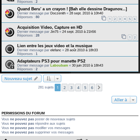
Réponses :
2
Quand Beru' a un crayon ! [Bah elle dessine Dragunov...]
Dernier message par
Doczenith
«
28 sept. 2010 à 10h40
Réponses :
80
1
2
3
4
5
6
Acquisition Video, Capture en HD
Dernier message par
Jin75
«
24 sept. 2010 à 21h56
Réponses :
28
1
2
Lien entre les jeux video et la musique
Dernier message par
elefanc
«
28 août 2010 à 18h33
Réponses :
1
Adaptateurs PS3 pour manette PS2
Dernier message par
Laboubam
«
30 juin 2010 à 18h43
Réponses :
2
Nouveau sujet
1
2
3
4
5
6
Suivante
281 sujets
Aller à
PERMISSIONS DU FORUM
Vous
ne pouvez pas
poster de nouveaux sujets
Vous
ne pouvez pas
répondre aux sujets
Vous
ne pouvez pas
modifier vos messages
Vous
ne pouvez pas
supprimer vos messages