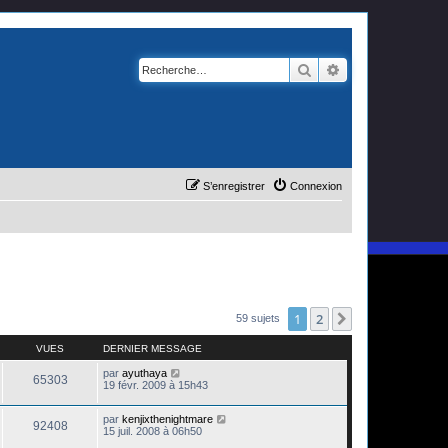
Rechercher
Recherche avanc
S’enregistrer
Connexion
1
2
Suivante
59 sujets
VUES
DERNIER MESSAGE
par
ayuthaya
65303
19 févr. 2009 à 15h43
par
kenjixthenightmare
92408
15 juil. 2008 à 06h50