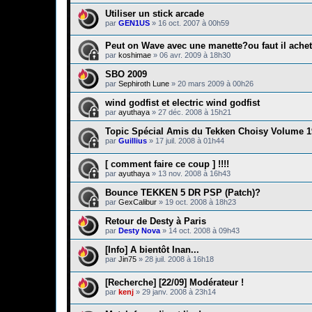
Utiliser un stick arcade
par
GEN1US
»
16 oct. 2007 à 00h59
Peut on Wave avec une manette?ou faut il achet
par
koshimae
»
06 avr. 2009 à 18h30
SBO 2009
par
Sephiroth Lune
»
20 mars 2009 à 00h26
wind godfist et electric wind godfist
par
ayuthaya
»
27 déc. 2008 à 15h21
Topic Spécial Amis du Tekken Choisy Volume 1
par
Guillius
»
17 juil. 2008 à 01h44
[ comment faire ce coup ] !!!!
par
ayuthaya
»
13 nov. 2008 à 16h43
Bounce TEKKEN 5 DR PSP (Patch)?
par
GexCalibur
»
19 oct. 2008 à 18h23
Retour de Desty à Paris
par
Desty Nova
»
14 oct. 2008 à 09h43
[Info] A bientôt Inan...
par
Jin75
»
28 juil. 2008 à 16h18
[Recherche] [22/09] Modérateur !
par
kenj
»
29 janv. 2008 à 23h14