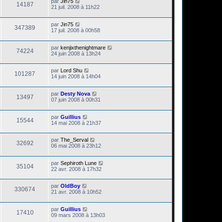
par
Jin75
14187
21 juil. 2008 à 11h22
par
Jin75
347389
17 juil. 2008 à 00h58
par
kenjixthenightmare
74224
24 juin 2008 à 13h24
par
Lord Shu
101287
14 juin 2008 à 14h04
par
Desty Nova
13497
07 juin 2008 à 00h31
par
Guillius
15544
14 mai 2008 à 21h37
par
The_Serval
32692
06 mai 2008 à 23h12
par
Sephiroth Lune
35104
22 avr. 2008 à 17h32
par
OldBoy
330674
21 avr. 2008 à 10h52
par
Guillius
17410
09 mars 2008 à 13h03