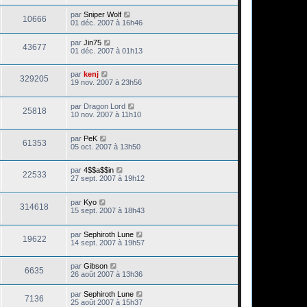
par
Sniper Wolf
10666
01 déc. 2007 à 16h46
par
Jin75
43677
01 déc. 2007 à 01h13
par
kenj
329205
19 nov. 2007 à 23h56
par
Dragon Lord
25818
10 nov. 2007 à 11h10
par
PeK
61353
05 oct. 2007 à 13h50
par
4$$a$$in
22533
27 sept. 2007 à 19h12
par
Kyo
314618
15 sept. 2007 à 18h43
par
Sephiroth Lune
19622
14 sept. 2007 à 19h57
par
Gibson
6635
26 août 2007 à 13h36
par
Sephiroth Lune
7136
25 août 2007 à 15h37