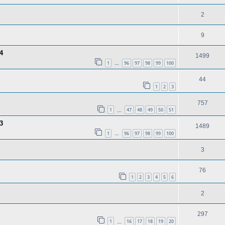
2
9
4
1499
1
96
97
98
99
100
…
44
1
2
3
757
1
47
48
49
50
51
…
3
1489
1
96
97
98
99
100
…
3
76
1
2
3
4
5
6
2
297
1
16
17
18
19
20
…