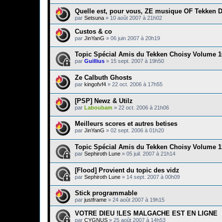
Quelle est, pour vous, ZE musique OF Tekken 
par
Setsuna
»
10 août 2007 à 21h02
Custos & co
par
JinYanG
»
06 juin 2007 à 20h19
Topic Spécial Amis du Tekken Choisy Volume 1
par
Guillius
»
15 sept. 2007 à 19h50
Ze Calbuth Ghosts
par
kingofvf4
»
22 oct. 2006 à 17h55
[PSP] Newz & Utilz
par
Laboubam
»
22 oct. 2006 à 21h06
Meilleurs scores et autres betises
par
JinYanG
»
02 sept. 2006 à 01h20
Topic Spécial Amis du Tekken Choisy Volume 1
par
Sephiroth Lune
»
05 juil. 2007 à 21h14
[Flood] Provient du topic des vidz
par
Sephiroth Lune
»
14 sept. 2007 à 00h09
Stick programmable
par
justframe
»
24 août 2007 à 19h15
VOTRE DIEU !LES MALGACHE EST EN LIGNE
par
CYGNUS
»
25 août 2007 à 14h53