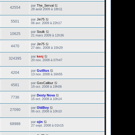
par
The_Serval
42554
28 août 2009 à 18h11
par
Jin75
5501
06 avr. 2009 à 22h17
par
Soulk
10625
21 mars 2009 à 12h36
par
Jin75
4470
27 déc. 2008 à 15h29
par
kenj
324395
20 nov. 2008 à 07h47
par
Guillius
4204
13 nov. 2008 à 16h55
par
GexCalibur
4581
19 oct. 2008 à 19h06
par
Desty Nova
7736
15 oct. 2008 à 10h14
par
OldBoy
27090
06 oct. 2008 à 10h10
par
ojin
68988
27 sept. 2008 à 01h15