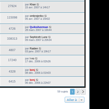
par
Khan
27924
15 avr. 2007 à 14h17
par
ombrejeriko
115098
05 avr. 2007 à 15h02
par
Quiksilverman
4726
28 mars 2007 à 16h44
par
Sephiroth Lune
338313
09 mars 2007 à 20h34
par
Raiden
4807
03 janv. 2007 à 19h17
par
I-no
17240
17 déc. 2006 à 02h26
par
kenj
4328
08 déc. 2006 à 01h03
par
kenj
6415
06 déc. 2006 à 22h07
1
2
Suivante
59 sujets
Aller à