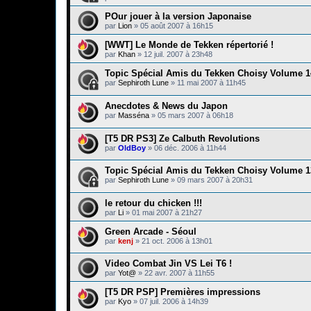
POur jouer à la version Japonaise
par
Lion
»
05 août 2007 à 16h15
[WWT] Le Monde de Tekken répertorié !
par
Khan
»
12 juil. 2007 à 23h48
Topic Spécial Amis du Tekken Choisy Volume 1
par
Sephiroth Lune
»
11 mai 2007 à 11h45
Anecdotes & News du Japon
par
Masséna
»
05 mars 2007 à 06h18
[T5 DR PS3] Ze Calbuth Revolutions
par
OldBoy
»
06 déc. 2006 à 11h44
Topic Spécial Amis du Tekken Choisy Volume 1
par
Sephiroth Lune
»
09 mars 2007 à 20h31
le retour du chicken !!!
par
Li
»
01 mai 2007 à 21h27
Green Arcade - Séoul
par
kenj
»
21 oct. 2006 à 13h01
Video Combat Jin VS Lei T6 !
par
Yot@
»
22 avr. 2007 à 11h55
[T5 DR PSP] Premières impressions
par
Kyo
»
07 juil. 2006 à 14h39