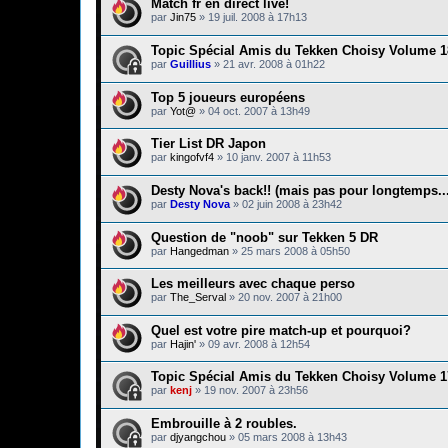
Match fr en direct live!
par
Jin75
»
19 juil. 2008 à 17h13
Topic Spécial Amis du Tekken Choisy Volume 1
par
Guillius
»
21 avr. 2008 à 01h22
Top 5 joueurs européens
par
Yot@
»
04 oct. 2007 à 13h49
Tier List DR Japon
par
kingofvf4
»
10 janv. 2007 à 11h53
Desty Nova's back!! (mais pas pour longtemps...
par
Desty Nova
»
02 juin 2008 à 23h42
Question de "noob" sur Tekken 5 DR
par
Hangedman
»
25 mars 2008 à 05h50
Les meilleurs avec chaque perso
par
The_Serval
»
20 nov. 2007 à 21h00
Quel est votre pire match-up et pourquoi?
par
Hajin'
»
09 avr. 2008 à 12h54
Topic Spécial Amis du Tekken Choisy Volume 1
par
kenj
»
19 nov. 2007 à 23h56
Embrouille à 2 roubles.
par
djyangchou
»
05 mars 2008 à 13h43