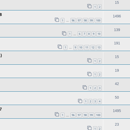
15
1
2
8
1496
1
96
97
98
99
100
…
139
1
6
7
8
9
10
…
191
1
9
10
11
12
13
…
)
15
1
2
19
1
2
42
1
2
3
50
1
2
3
4
7
1495
1
96
97
98
99
100
…
23
1
2