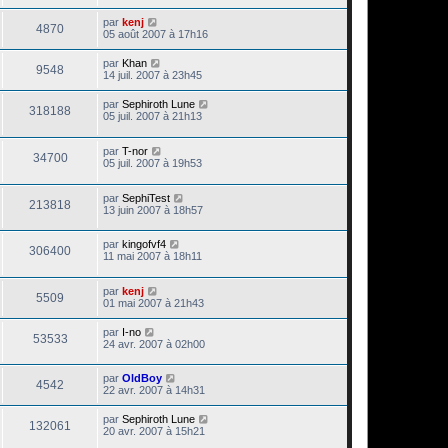
par
kenj
4870
05 août 2007 à 17h16
par
Khan
9548
14 juil. 2007 à 23h45
par
Sephiroth Lune
318188
05 juil. 2007 à 21h13
par
T-nor
34700
05 juil. 2007 à 19h53
par
SephiTest
213818
13 juin 2007 à 18h57
par
kingofvf4
306400
11 mai 2007 à 18h11
par
kenj
5509
01 mai 2007 à 21h43
par
I-no
53533
24 avr. 2007 à 02h00
par
OldBoy
4542
22 avr. 2007 à 14h31
par
Sephiroth Lune
132061
20 avr. 2007 à 15h21