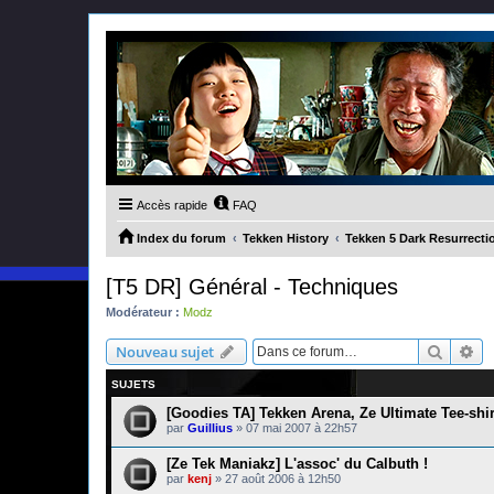
Accès rapide
FAQ
Index du forum
Tekken History
Tekken 5 Dark Resurrecti
[T5 DR] Général - Techniques
Modérateur :
Modz
Recher
Re
Nouveau sujet
SUJETS
[Goodies TA] Tekken Arena, Ze Ultimate Tee-shir
par
Guillius
»
07 mai 2007 à 22h57
[Ze Tek Maniakz] L'assoc' du Calbuth !
par
kenj
»
27 août 2006 à 12h50