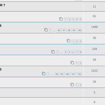
DR ?
11
61
1
2
3
4
5
6
1488
1
96
97
98
99
100
…
30
1
2
3
109
1
4
5
6
7
8
…
28
1
2
5
1522
1
98
99
100
101
102
…
26
1
2
5
6