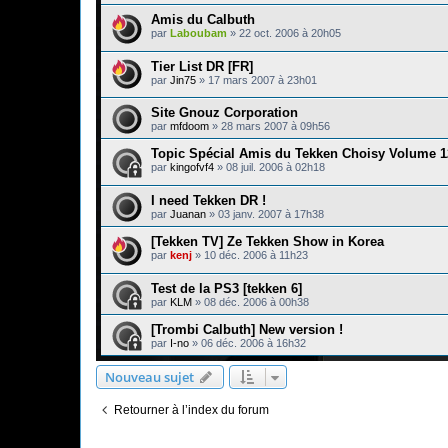
Amis du Calbuth
par
Laboubam
»
22 oct. 2006 à 20h05
Tier List DR [FR]
par
Jin75
»
17 mars 2007 à 23h01
Site Gnouz Corporation
par
mfdoom
»
28 mars 2007 à 09h56
Topic Spécial Amis du Tekken Choisy Volume 1
par
kingofvf4
»
08 juil. 2006 à 02h18
I need Tekken DR !
par
Juanan
»
03 janv. 2007 à 17h38
[Tekken TV] Ze Tekken Show in Korea
par
kenj
»
10 déc. 2006 à 11h23
Test de la PS3 [tekken 6]
par
KLM
»
08 déc. 2006 à 00h38
[Trombi Calbuth] New version !
par
I-no
»
06 déc. 2006 à 16h32
Nouveau sujet
Retourner à l’index du forum