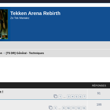
Tekken Arena Rebirth
Ze Tek Maniakz
on
[T5 DR] Général - Techniques
cher
cherche avancée
RÉPONSES
t !
91
1
3
4
5
6
7
…
186
1
9
10
11
12
13
…