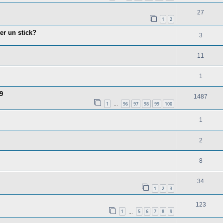
27
1
2
er un stick?
3
11
1
9
1487
1
96
97
98
99
100
…
1
2
8
34
1
2
3
123
1
5
6
7
8
9
…