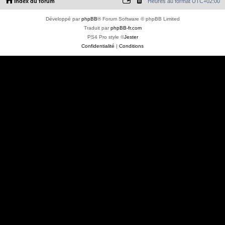
Index du forum
Heures au format
UTC+02:00
Développé par
phpBB
® Forum Software © phpBB Limited
Traduit par
phpBB-fr.com
PS4 Pro style ©
Jester
Confidentialité
|
Conditions