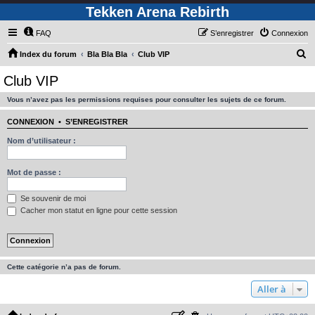
Tekken Arena Rebirth
FAQ
S’enregistrer
Connexion
R
Index du forum
Bla Bla Bla
Club VIP
e
Club VIP
c
Vous n’avez pas les permissions requises pour consulter les sujets de ce forum.
h
e
CONNEXION
•
S’ENREGISTRER
r
Nom d’utilisateur :
c
h
Mot de passe :
e
Se souvenir de moi
r
Cacher mon statut en ligne pour cette session
Cette catégorie n’a pas de forum.
Aller à