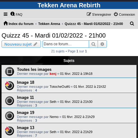
Tekken Arena Rebirth
FAQ
S’enregistrer
Connexion
R
Index du forum
Tekken Arena
Quizzz 45 - Mardi 01/02/2022 - 21h00
e
Quizzz 45 - Mardi 01/02/2022 - 21h00
c
Rechercher
Recherche avanc
Nouveau sujet
h
21 sujets • Page
1
sur
1
e
Sujets
r
c
Toutes les images
Dernier message par
kenj
«
01 févr. 2022 à 19h18
h
Image 18
e
Dernier message par
TotocheOutKi
«
01 févr. 2022 à 21h32
r
Réponses :
4
Image 11
Dernier message par
Seth
«
01 févr. 2022 à 21h30
Réponses :
3
Image 19
Dernier message par
Nemo
«
01 févr. 2022 à 21h29
Réponses :
3
Image 13
Dernier message par
Seth
«
01 févr. 2022 à 21h29
Réponses :
7