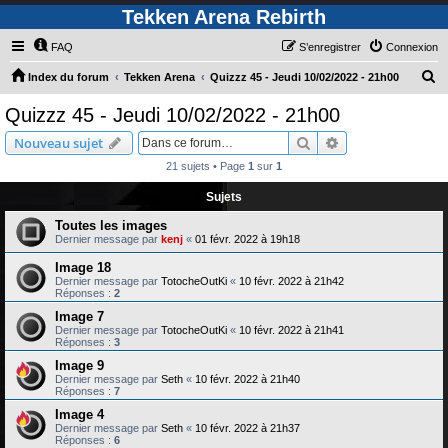
Tekken Arena Rebirth
FAQ
S’enregistrer
Connexion
R
Index du forum
Tekken Arena
Quizzz 45 - Jeudi 10/02/2022 - 21h00
e
Quizzz 45 - Jeudi 10/02/2022 - 21h00
c
Rechercher
Recherche avanc
Nouveau sujet
h
21 sujets • Page
1
sur
1
e
Sujets
r
c
Toutes les images
Dernier message par
kenj
«
01 févr. 2022 à 19h18
h
Image 18
e
Dernier message par
TotocheOutKi
«
10 févr. 2022 à 21h42
r
Réponses :
2
Image 7
Dernier message par
TotocheOutKi
«
10 févr. 2022 à 21h41
Réponses :
3
Image 9
Dernier message par
Seth
«
10 févr. 2022 à 21h40
Réponses :
7
Image 4
Dernier message par
Seth
«
10 févr. 2022 à 21h37
Réponses :
6