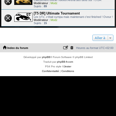
Classement officiel Tekken Arena des défis sur T5 DR
Modérateur :
Modz
Sujets :
89
[T5 DR] Ultimate Tournament
Les UTz, c'était sympa mais maintenant c'est finished ! Oveur !
Modérateur :
Modz
Sujets :
15
Aller à
Index du forum
Heures au format
UTC+02:00
Développé par
phpBB
® Forum Software © phpBB Limited
Traduit par
phpBB-fr.com
PS4 Pro style ©
Jester
Confidentialité
|
Conditions