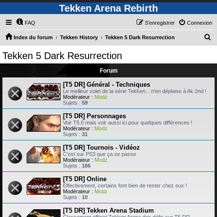
Tekken Arena Rebirth
FAQ
S’enregistrer
Connexion
R
Index du forum
Tekken History
Tekken 5 Dark Resurrection
e
Tekken 5 Dark Resurrection
c
Forum
h
e
[T5 DR] Général - Techniques
Le meilleur volet de la série Tekken... n'en déplaise à Ak 2nd !
r
Modérateur :
Modz
Sujets :
59
c
[T5 DR] Personnages
h
Voir T5.0 mais voir aussi ici pour quelques différences !
Modérateur :
Modz
e
Sujets :
31
r
[T5 DR] Tournois - Vidéoz
C'est sur PS3 que ça se passe
Modérateur :
Modz
Sujets :
166
[T5 DR] Online
Effectivement, certains font bien de rester chez eux !
Modérateur :
Modz
Sujets :
10
[T5 DR] Tekken Arena Stadium