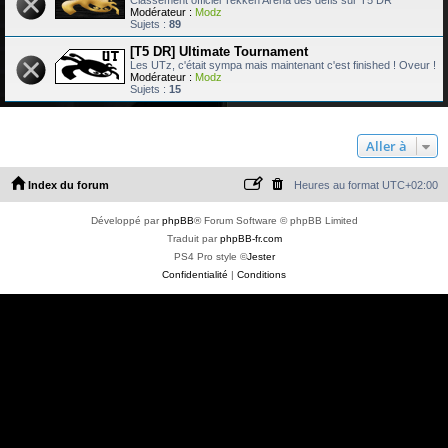
Classement officiel Tekken Arena des défis sur T5 DR
Modérateur :
Modz
Sujets :
89
[T5 DR] Ultimate Tournament
Les UTz, c'était sympa mais maintenant c'est finished ! Oveur !
Modérateur :
Modz
Sujets :
15
Aller à
Index du forum
Heures au format
UTC+02:00
Développé par
phpBB
® Forum Software © phpBB Limited
Traduit par
phpBB-fr.com
PS4 Pro style ©
Jester
Confidentialité
|
Conditions