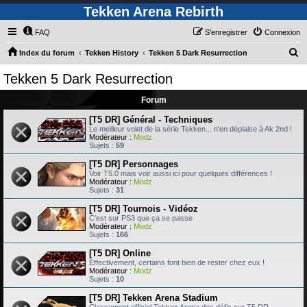
Tekken Arena Rebirth
FAQ
S’enregistrer
Connexion
R
Index du forum
Tekken History
Tekken 5 Dark Resurrection
e
Tekken 5 Dark Resurrection
c
Forum
h
e
[T5 DR] Général - Techniques
Le meilleur volet de la série Tekken... n'en déplaise à Ak 2nd !
r
Modérateur :
Modz
Sujets :
59
c
[T5 DR] Personnages
h
Voir T5.0 mais voir aussi ici pour quelques différences !
Modérateur :
Modz
e
Sujets :
31
r
[T5 DR] Tournois - Vidéoz
C'est sur PS3 que ça se passe
Modérateur :
Modz
Sujets :
166
[T5 DR] Online
Effectivement, certains font bien de rester chez eux !
Modérateur :
Modz
Sujets :
10
[T5 DR] Tekken Arena Stadium