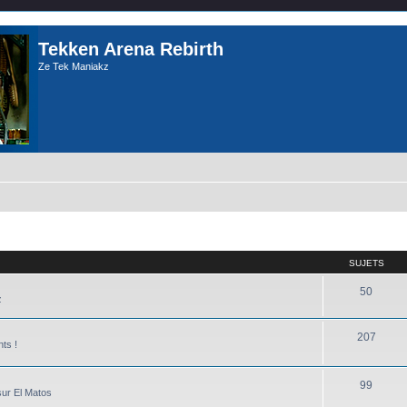
Tekken Arena Rebirth
Ze Tek Maniakz
SUJETS
50
z
207
nts !
99
sur El Matos