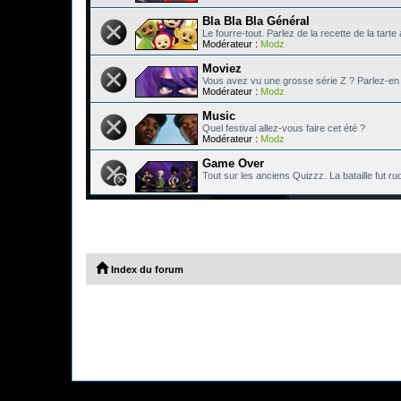
Bla Bla Bla Général
Le fourre-tout. Parlez de la recette de la tart
Modérateur :
Modz
Moviez
Vous avez vu une grosse série Z ? Parlez-en 
Modérateur :
Modz
Music
Quel festival allez-vous faire cet été ?
Modérateur :
Modz
Game Over
Tout sur les anciens Quizzz. La bataille fut ru
Index du forum