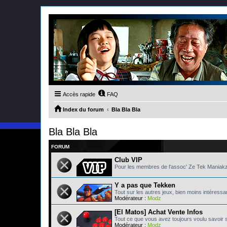
Accès rapide
FAQ
Index du forum
Bla Bla Bla
Bla Bla Bla
FORUM
Club VIP
Pour les membres de l'assoc' Ze Tek Maniak
Y a pas que Tekken
Tout sur les autres jeux, bien moins intéressa
Modérateur :
Modz
[El Matos] Achat Vente Infos
Tout ce que vous avez toujours voulu savoir 
Modérateur :
Modz