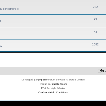
282
e au concombre ici
93
!
54
1082
de !
Nou
Développé par
phpBB
® Forum Software © phpBB Limited
Traduit par
phpBB-fr.com
PS4 Pro style ©
Jester
Confidentialité
|
Conditions