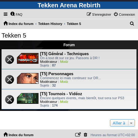
Tekken Arena Rebirth
FAQ
S’enregistrer
Connexion
R
Index du forum
Tekken History
Tekken 5
e
Tekken 5
c
Forum
h
e
[T5] Général - Techniques
On a tout dit sur ce jeu. Passons à DR !
r
Modérateur :
Modz
Sujets :
87
c
[T5] Personnages
h
Commencez ici mais continuez sur DR...
Modérateur :
Modz
e
Sujets :
32
r
[T5] Tournois - Vidéoz
Encore quelques events, mais bientôt, tout sera sur PS3
Modérateur :
Modz
Sujets :
174
Aller à
Index du forum
Heures au format
UTC+02:00