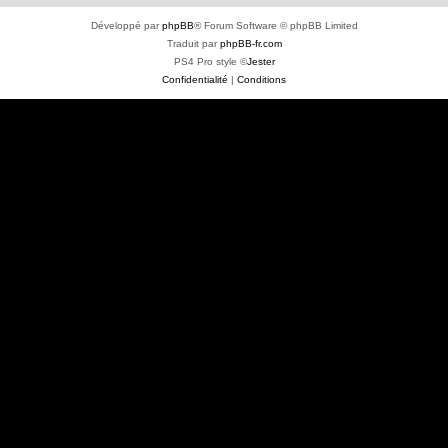
Développé par
phpBB
® Forum Software © phpBB Limited
Traduit par
phpBB-fr.com
PS4 Pro style ©
Jester
Confidentialité
|
Conditions