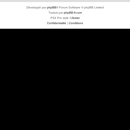
Développé par
phpBB
® Forum Software © phpBB Limited
Traduit par
phpBB-fr.com
PS4 Pro style ©
Jester
Confidentialité
|
Conditions