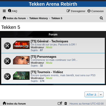
Tekken Arena Rebirth
FAQ
S’enregistrer
Connexion
R
Index du forum
Tekken History
Tekken 5
e
Tekken 5
c
Forum
h
e
[T5] Général - Techniques
On a tout dit sur ce jeu. Passons à DR !
r
Modérateur :
Modz
Sujets :
87
c
[T5] Personnages
h
Commencez ici mais continuez sur DR...
Modérateur :
Modz
e
Sujets :
32
r
[T5] Tournois - Vidéoz
Encore quelques events, mais bientôt, tout sera sur PS3
Modérateur :
Modz
Sujets :
174
Aller à
Index du forum
Heures au format
UTC+02:00