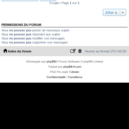
0 sujet • Page
1
sur
1
Aller à
PERMISSIONS DU FORUM
Vous
ne pouvez pas
poster de nouveaux sujets
Vous
ne pouvez pas
répondre aux sujets
Vous
ne pouvez pas
modifier vos messages
Vous
ne pouvez pas
supprimer vos messages
Index du forum
Heures au format
UTC+02:00
Développé par
phpBB
® Forum Software © phpBB Limited
Traduit par
phpBB-fr.com
PS4 Pro style ©
Jester
Confidentialité
|
Conditions