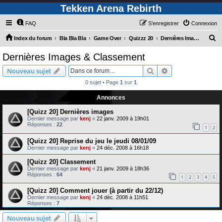
Tekken Arena Rebirth
FAQ
S’enregistrer
Connexion
R
Index du forum
Bla Bla Bla
Game Over
Quizzz 20
Dernières Images & Classement
e
Dernières Images & Classement
c
Rechercher
Recherche avanc
Nouveau sujet
h
0 sujet • Page
1
sur
1
e
Annonces
r
c
[Quizz 20] Dernières images
Dernier message par
kenj
«
22 janv. 2009 à 19h01
h
Réponses :
22
1
2
e
[Quizz 20] Reprise du jeu le jeudi 08/01/09
r
Dernier message par
kenj
«
24 déc. 2008 à 16h18
[Quizz 20] Classement
Dernier message par
kenj
«
21 janv. 2009 à 18h36
Réponses :
64
1
2
3
4
5
[Quizz 20] Comment jouer (à partir du 22/12)
Dernier message par
kenj
«
24 déc. 2008 à 11h51
Réponses :
7
Nouveau sujet