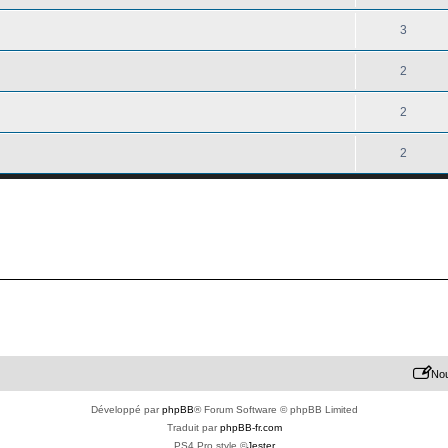
3
2
2
2
Nou
Développé par
phpBB
® Forum Software © phpBB Limited
Traduit par
phpBB-fr.com
PS4 Pro style ©
Jester