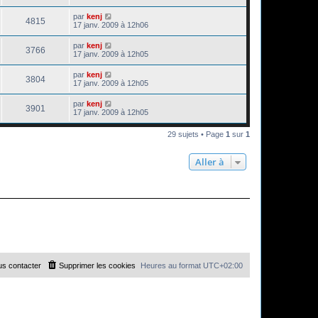
par
kenj
4815
17 janv. 2009 à 12h06
par
kenj
3766
17 janv. 2009 à 12h05
par
kenj
3804
17 janv. 2009 à 12h05
par
kenj
3901
17 janv. 2009 à 12h05
29 sujets • Page
1
sur
1
Aller à
s contacter
Supprimer les cookies
Heures au format
UTC+02:00