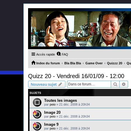
Accès rapide
FAQ
Index du forum
Bla Bla Bla
Game Over
Quizzz 20
Qu
Quizz 20 - Vendredi 16/01/09 - 12:00
Recher
Re
Nouveau sujet
SUJETS
Toutes les images
par
peio
»
21 déc. 2008 à 20h34
Image 20
par
peio
»
21 déc. 2008 à 20h34
Image 9
par
peio
»
21 déc. 2008 à 20h34