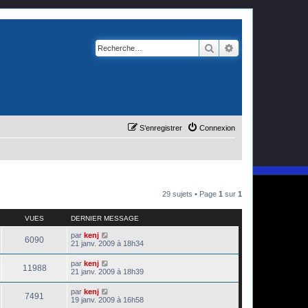
Rechercher
Recherche avanc
S’enregistrer
Connexion
29 sujets • Page
1
sur
1
VUES
DERNIER MESSAGE
par
kenj
6090
21 janv. 2009 à 18h34
par
kenj
11988
21 janv. 2009 à 18h39
par
kenj
7491
19 janv. 2009 à 16h58