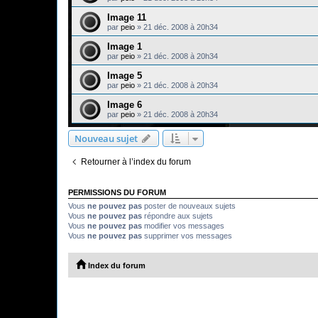
Image 11
par
peio
»
21 déc. 2008 à 20h34
Image 1
par
peio
»
21 déc. 2008 à 20h34
Image 5
par
peio
»
21 déc. 2008 à 20h34
Image 6
par
peio
»
21 déc. 2008 à 20h34
Nouveau sujet
Retourner à l’index du forum
PERMISSIONS DU FORUM
Vous
ne pouvez pas
poster de nouveaux sujets
Vous
ne pouvez pas
répondre aux sujets
Vous
ne pouvez pas
modifier vos messages
Vous
ne pouvez pas
supprimer vos messages
Index du forum