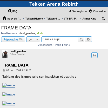
Tekken Arena Rebirth
FAQ
S’enregistrer
Connexion
R
Index du forum
Tekken History
Tekken 6 Bloodline Rebellion
[T6 BR] Personnages
Armor King
e
FRAME DATA
c
Modérateurs :
devil_panther
,
Modz
h
Rechercher
Recherche 
Répondre
e
2 messages • Page
1
sur
1
r
devil_panther
c
Silver Smurfer
h
FRAME DATA
e
M
07 déc. 2009 à 19h23
r
e
s
Tableau des frames pris sur inatekken et traduis :
s
a
g
e