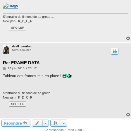
S'entraine du fin fond de sa grotte .....
New psn : K_D_C_R
devil_panther
Silver Smurfer
Re: FRAME DATA
M
22 juin 2010 à 20h12
e
s
Tableau des frames mis en place !
s
a
g
e
S'entraine du fin fond de sa grotte .....
New psn : K_D_C_R
Répondre
2 messages • Page
1
sur
1