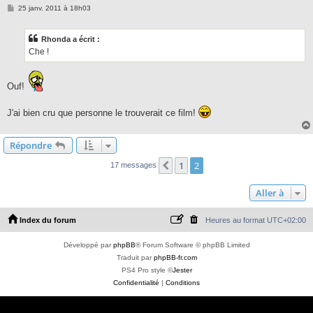
M
25 janv. 2011 à 18h03
e
s
s
Rhonda a écrit :
a
g
Che !
e
Ouf!
J'ai bien cru que personne le trouverait ce film!
Répondre
1
2
Précédente
17 messages
Aller à
Index du forum
Heures au format
UTC+02:00
Développé par
phpBB
® Forum Software © phpBB Limited
Traduit par
phpBB-fr.com
PS4 Pro style ©
Jester
Confidentialité
|
Conditions