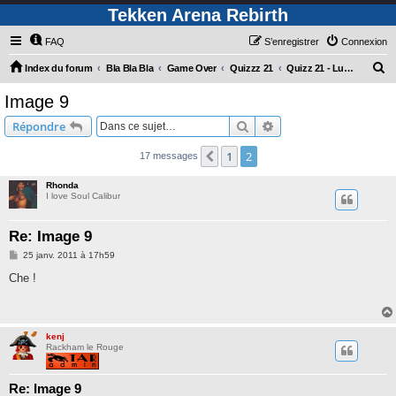
Tekken Arena Rebirth
FAQ
S’enregistrer
Connexion
R
Index du forum
Bla Bla Bla
Game Over
Quizzz 21
Quizz 21 - Lundi 17/01/11 - 12:00
e
Image 9
c
Rechercher
Recherche avancée
Répondre
h
e
1
2
Précédente
17 messages
r
Rhonda
c
I love Soul Calibur
h
Re: Image 9
e
M
25 janv. 2011 à 17h59
r
e
s
Che !
s
a
g
e
kenj
Rackham le Rouge
Re: Image 9