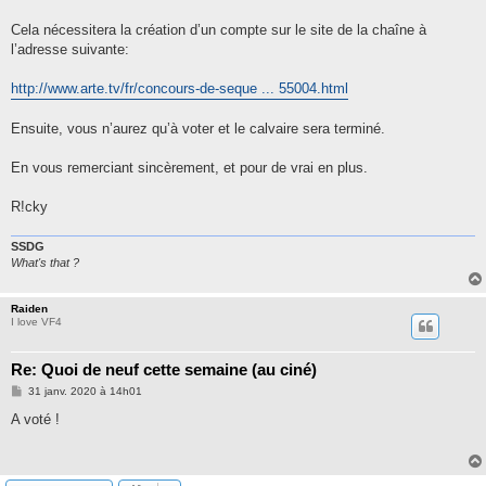
Cela nécessitera la création d’un compte sur le site de la chaîne à
l’adresse suivante:
http://www.arte.tv/fr/concours-de-seque ... 55004.html
Ensuite, vous n’aurez qu’à voter et le calvaire sera terminé.
En vous remerciant sincèrement, et pour de vrai en plus.
R!cky
SSDG
What's that ?
Raiden
I love VF4
Re: Quoi de neuf cette semaine (au ciné)
M
31 janv. 2020 à 14h01
e
s
A voté !
s
a
g
e