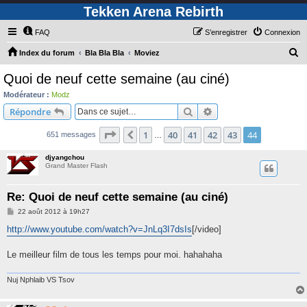
Tekken Arena Rebirth
FAQ
S’enregistrer
Connexion
R
Index du forum
Bla Bla Bla
Moviez
e
Quoi de neuf cette semaine (au ciné)
c
Modérateur :
Modz
h
Rechercher
Recherche avancée
Répondre
e
Page
44
sur
44
1
40
41
42
43
44
Précédente
651 messages
r
…
c
djyangchou
Grand Master Flash
h
e
Re: Quoi de neuf cette semaine (au ciné)
r
M
22 août 2012 à 19h27
e
s
http://www.youtube.com/watch?v=JnLq3I7dsIs
[/video]
s
a
g
Le meilleur film de tous les temps pour moi. hahahaha
e
Nuj Nphlaib VS Tsov