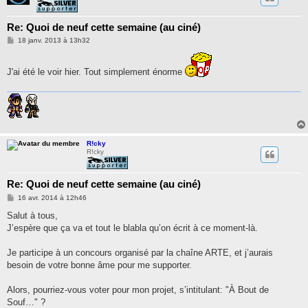
Re: Quoi de neuf cette semaine (au ciné)
M
18 janv. 2013 à 13h32
e
s
s
J'ai été le voir hier. Tout simplement énorme
a
g
e
R!cky
R!cky
Re: Quoi de neuf cette semaine (au ciné)
M
16 avr. 2014 à 12h46
e
s
Salut à tous,
s
J’espère que ça va et tout le blabla qu’on écrit à ce moment-là.
a
g
e
Je participe à un concours organisé par la chaîne ARTE, et j’aurais
besoin de votre bonne âme pour me supporter.
Alors, pourriez-vous voter pour mon projet, s’intitulant: "À Bout de
Souf…" ?