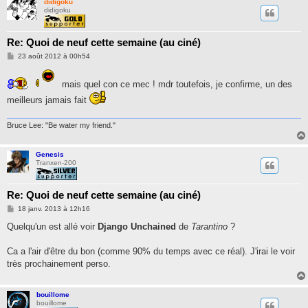
didigoku
didigoku
Re: Quoi de neuf cette semaine (au ciné)
M
23 août 2012 à 00h54
e
s
s
mais quel con ce mec ! mdr toutefois, je confirme, un des
a
g
meilleurs jamais fait
e
Bruce Lee: "Be water my friend."
Genesis
Tranxen-200
Re: Quoi de neuf cette semaine (au ciné)
M
18 janv. 2013 à 12h16
e
s
Quelqu'un est allé voir
Django Unchained
de
Tarantino
?
s
a
g
Ca a l'air d'être du bon (comme 90% du temps avec ce réal). J'irai le voir
e
très prochainement perso.
bouillome
bouillome