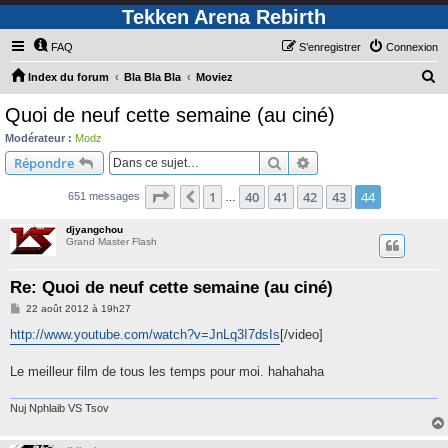
Tekken Arena Rebirth
FAQ
S’enregistrer
Connexion
R
Index du forum
Bla Bla Bla
Moviez
e
Quoi de neuf cette semaine (au ciné)
c
Modérateur :
Modz
h
Rechercher
Recherche avancée
Répondre
e
Page
44
sur
44
1
40
41
42
43
44
Précédente
651 messages
r
…
c
djyangchou
Grand Master Flash
h
e
Re: Quoi de neuf cette semaine (au ciné)
r
M
22 août 2012 à 19h27
e
s
http://www.youtube.com/watch?v=JnLq3I7dsIs
[/video]
s
a
g
Le meilleur film de tous les temps pour moi. hahahaha
e
Nuj Nphlaib VS Tsov