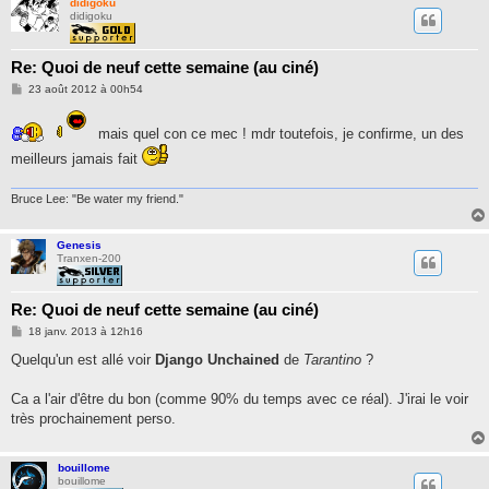
didigoku
didigoku
Re: Quoi de neuf cette semaine (au ciné)
M
23 août 2012 à 00h54
e
s
s
mais quel con ce mec ! mdr toutefois, je confirme, un des
a
g
meilleurs jamais fait
e
Bruce Lee: "Be water my friend."
Genesis
Tranxen-200
Re: Quoi de neuf cette semaine (au ciné)
M
18 janv. 2013 à 12h16
e
s
Quelqu'un est allé voir
Django Unchained
de
Tarantino
?
s
a
g
Ca a l'air d'être du bon (comme 90% du temps avec ce réal). J'irai le voir
e
très prochainement perso.
bouillome
bouillome