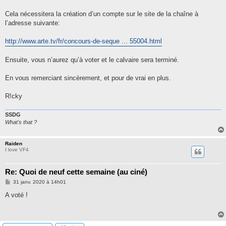
Cela nécessitera la création d’un compte sur le site de la chaîne à
l’adresse suivante:
http://www.arte.tv/fr/concours-de-seque ... 55004.html
Ensuite, vous n’aurez qu’à voter et le calvaire sera terminé.
En vous remerciant sincèrement, et pour de vrai en plus.
R!cky
SSDG
What's that ?
Raiden
I love VF4
Re: Quoi de neuf cette semaine (au ciné)
M
31 janv. 2020 à 14h01
e
s
A voté !
s
a
g
e