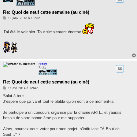
Re: Quoi de neuf cette semaine (au ciné)
M
18 janv. 2013 à 13h32
e
s
s
J'ai été le voir hier. Tout simplement énorme
a
g
e
R!cky
R!cky
Re: Quoi de neuf cette semaine (au ciné)
M
16 avr. 2014 à 12h46
e
s
Salut à tous,
s
J’espère que ça va et tout le blabla qu’on écrit à ce moment-là.
a
g
e
Je participe à un concours organisé par la chaîne ARTE, et j’aurais
besoin de votre bonne âme pour me supporter.
Alors, pourriez-vous voter pour mon projet, s’intitulant: "À Bout de
Souf…" ?