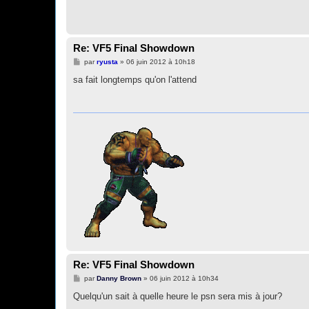
Re: VF5 Final Showdown
M
par
ryusta
»
06 juin 2012 à 10h18
e
s
sa fait longtemps qu'on l'attend
s
a
g
e
Re: VF5 Final Showdown
M
par
Danny Brown
»
06 juin 2012 à 10h34
e
s
Quelqu'un sait à quelle heure le psn sera mis à jour?
s