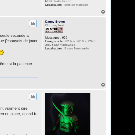
PSN :
Natsuke-FR
Localisation :
près de marseille
H
a
u
Danny Brown
t
I'll do my best
e seule seconde à
Messages :
659
que j'essayais de jouer
Enregistré le :
02 févr. 2010 à 12h36
XBL :
DannyBrown14
Localisation :
Basse Normandie
même si la patience
H
a
u
t
ent vraiment dire
ien en place, quand tu