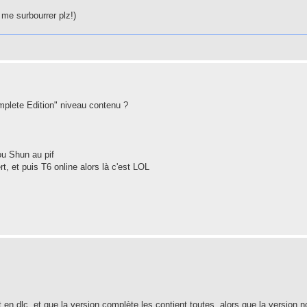
 me surbourrer plz!)
mplete Edition" niveau contenu ?
ou Shun au pif
, et puis T6 online alors là c'est LOL
t en dlc, et que la version complète les contient toutes, alors que la version 