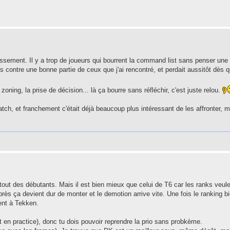
lassement. Il y a trop de joueurs qui bourrent la command list sans penser un
ess contre une bonne partie de ceux que j'ai rencontré, et perdait aussitôt dès 
zoning, la prise de décision... là ça bourre sans réfléchir, c'est juste relou.
atch, et franchement c'était déjà beaucoup plus intéressant de les affronter, 
surtout des débutants. Mais il est bien mieux que celui de T6 car les ranks veul
ès ça devient dur de monter et le demotion arrive vite. Une fois le ranking b
ment à Tekken.
ant en practice), donc tu dois pouvoir reprendre la prio sans probkème.