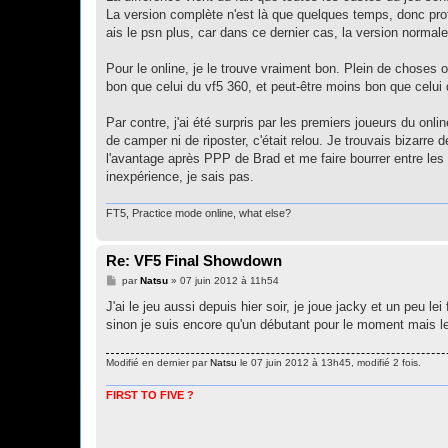
e
La version complète n'est là que quelques temps, donc prof
ais le psn plus, car dans ce dernier cas, la version normale 
Pour le online, je le trouve vraiment bon. Plein de choses ont
bon que celui du vf5 360, et peut-être moins bon que celui d
Par contre, j'ai été surpris par les premiers joueurs du on
de camper ni de riposter, c'était relou. Je trouvais bizarre
l'avantage après PPP de Brad et me faire bourrer entre les
inexpérience, je sais pas.
FT5, Practice mode online, what else?
Re: VF5 Final Showdown
M
par
Natsu
»
07 juin 2012 à 11h54
e
s
J'ai le jeu aussi depuis hier soir, je joue jacky et un peu lei 
s
sinon je suis encore qu'un débutant pour le moment mais le
a
g
e
Modifié en dernier par
Natsu
le 07 juin 2012 à 13h45, modifié 2 fois.
FIRST TO FIVE ?