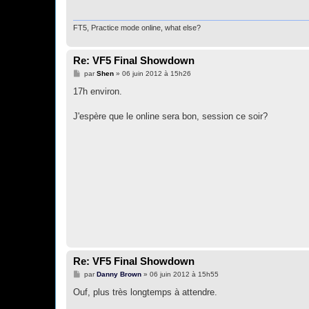
a
g
e
FT5, Practice mode online, what else?
Re: VF5 Final Showdown
M
par
Shen
»
06 juin 2012 à 15h26
e
s
17h environ.
s
a
g
J'espère que le online sera bon, session ce soir?
e
Re: VF5 Final Showdown
M
par
Danny Brown
»
06 juin 2012 à 15h55
e
s
Ouf, plus très longtemps à attendre.
s
a