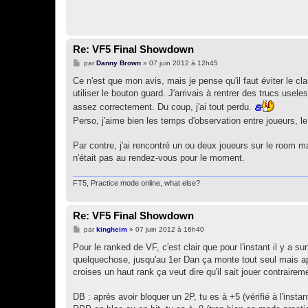
Re: VF5 Final Showdown
M
par
Danny Brown
»
07 juin 2012 à 12h45
e
s
Ce n'est que mon avis, mais je pense qu'il faut éviter le c
s
utiliser le bouton guard. J'arrivais à rentrer des trucs usel
a
g
assez correctement. Du coup, j'ai tout perdu.
e
Perso, j'aime bien les temps d'observation entre joueurs, le 
Par contre, j'ai rencontré un ou deux joueurs sur le room m
n'était pas au rendez-vous pour le moment.
FT5, Practice mode online, what else?
Re: VF5 Final Showdown
M
par
kingheim
»
07 juin 2012 à 16h40
e
s
Pour le ranked de VF, c'est clair que pour l'instant il y a 
s
quelquechose, jusqu'au 1er Dan ça monte tout seul mais apr
a
g
croises un haut rank ça veut dire qu'il sait jouer contraire
e
DB : après avoir bloquer un 2P, tu es à +5 (vérifié à l'inst