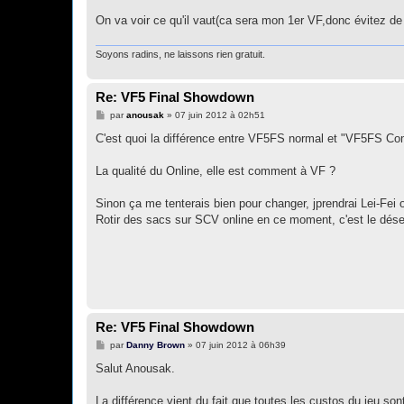
a
g
On va voir ce qu'il vaut(ca sera mon 1er VF,donc évitez de
e
Soyons radins, ne laissons rien gratuit.
Re: VF5 Final Showdown
M
par
anousak
»
07 juin 2012 à 02h51
e
s
C'est quoi la différence entre VF5FS normal et "VF5FS Co
s
a
g
La qualité du Online, elle est comment à VF ?
e
Sinon ça me tenterais bien pour changer, jprendrai Lei-Fei 
Rotir des sacs sur SCV online en ce moment, c'est le désert
Re: VF5 Final Showdown
M
par
Danny Brown
»
07 juin 2012 à 06h39
e
s
Salut Anousak.
s
a
g
La différence vient du fait que toutes les custos du jeu son