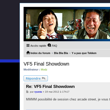
Accès rapide
FAQ
Index du forum
Bla Bla Bla
Y a pas que Tekken
VF5 Final Showdown
Modérateur :
Modz
Répondre
Re: VF5 Final Showdown
M
par
ryusta
»
19 mai 2012 à 17h17
e
s
MMMM possibilité de session chez arcade street, je vous t
s
a
g
e