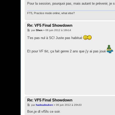
g
Pour la session, pourquoi pas, mais autant te prévenir, je 
e
FT5, Practice mode online, what else?
Re: VF5 Final Showdown
M
par
Shen
»
06 juin 2012 à 16h14
e
s
T'es pas nul à SC! Juste pas habitué
s
a
g
e
Et pour VF tkt, ça fait genre 2 ans que j'y ai pas joué
Re: VF5 Final Showdown
M
par
hadoudouken
»
06 juin 2012 à 20h33
e
s
Bon,je dl vf5fs ce soir.
s