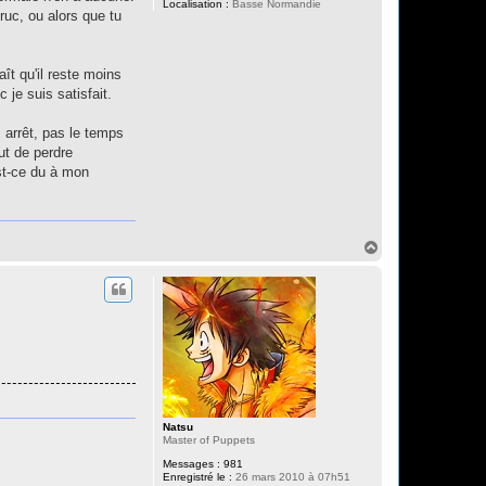
Localisation :
Basse Normandie
ruc, ou alors que tu
aît qu'il reste moins
 je suis satisfait.
 arrêt, pas le temps
ut de perdre
est-ce du à mon
H
a
u
t
Natsu
Master of Puppets
Messages :
981
Enregistré le :
26 mars 2010 à 07h51