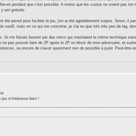
ite-en pendant que c'est possible. A moins que les custos ne soient pas ton t
y est gratuite.
 été pensé pour faciliter le jeu, j'en ai été agréablement surpris. Sinon, il par
e soul5, mais en ce qui me concerne, je n'ai eu que très très peu de lag, donc
line. Je me faisais bourrer par des mecs qui mashaient la même technique sans
 de ne pas pouvoir faire de 2P après le 2P en block de mon adversaire, et surto
 stances, ou encore de n'avoir quasiment rien de possible à punir. Peut-être 
fei
 jeu m'intéresse bien !